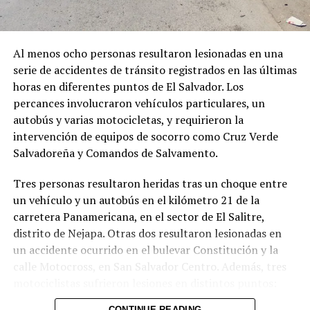
de principales ejes viales de
San Salvador
20 julio, 2021
En «Nacionales»
Al menos ocho personas resultaron lesionadas en una
serie de accidentes de tránsito registrados en las últimas
horas en diferentes puntos de El Salvador. Los
RELATED TOPICS:
percances involucraron vehículos particulares, un
UP NEXT
autobús y varias motocicletas, y requirieron la
Brindan asistencia médica a adultos mayores en
intervención de equipos de socorro como Cruz Verde
Cuscatlán
Salvadoreña y Comandos de Salvamento.
DON'T MISS
Trump pospone ataques contra Irán tras conversaciones
Comparte esto:
Tres personas resultaron heridas tras un choque entre
«muy buenas» con Teherán
un vehículo y un autobús en el kilómetro 21 de la
Facebook
X
carretera Panamericana, en el sector de El Salitre,
distrito de Nejapa. Otras dos resultaron lesionadas en
un accidente ocurrido en el bulevar Constitución y la
Me gusta esto:
calle Motocross, en San Salvador Centro. Además, tres
motociclistas sufrieron lesiones en distintos puntos:
uno en el kilómetro 17 de la Panamericana (sector La
CONTINUE READING