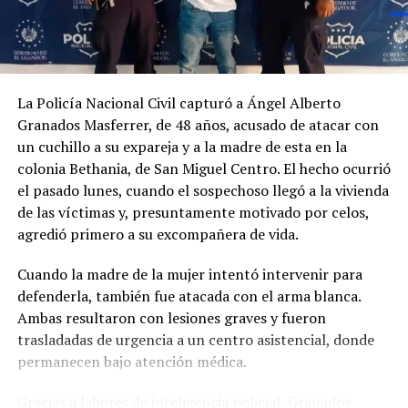
velocidad inadecuada.
La Policía Nacional Civil capturó a Ángel Alberto
Granados Masferrer, de 48 años, acusado de atacar con
un cuchillo a su expareja y a la madre de esta en la
colonia Bethania, de San Miguel Centro. El hecho ocurrió
el pasado lunes, cuando el sospechoso llegó a la vivienda
de las víctimas y, presuntamente motivado por celos,
agredió primero a su excompañera de vida.
Cuando la madre de la mujer intentó intervenir para
defenderla, también fue atacada con el arma blanca.
Ambas resultaron con lesiones graves y fueron
trasladadas de urgencia a un centro asistencial, donde
Comparte esto:
permanecen bajo atención médica.
Facebook
X
Gracias a labores de inteligencia policial, Granados