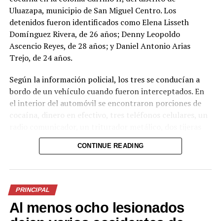
Uluazapa, municipio de San Miguel Centro. Los
puente Titihuapa, en San Vicente.
detenidos fueron identificados como Elena Lisseth
El funcionario aseguró que este año planean avanzar
Domínguez Rivera, de 26 años; Denny Leopoldo
con importantes obras viales para mejorar la movilidad
Ascencio Reyes, de 28 años; y Daniel Antonio Arias
y la seguridad de la población en las distintas rutas del
Trejo, de 24 años.
país.
Según la información policial, los tres se conducían a
bordo de un vehículo cuando fueron interceptados. En
el interior del automóvil se encontraron porciones de
Comparte esto:
cocaína, dinero en efectivo, tres teléfonos celulares, un
radio comunicador, un triturador metálico, dos tijeras
Facebook
X
metálicas, un paquete de papel para elaborar cigarrillos
CONTINUE READING
y varias bolsas plásticas transparentes.
Los capturados serán presentados ante los tribunales
correspondientes para enfrentar cargos por el delito de
Me gusta esto:
PRINCIPAL
tráfico ilícito de drogas. La Policía reiteró que este tipo
Al menos ocho lesionados
de actividades ilícitas solo conducen a enfrentar la
justicia.