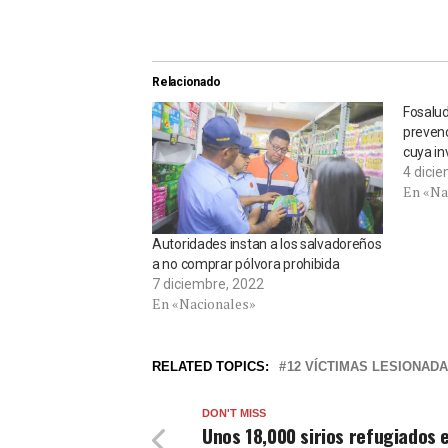
Relacionado
Fosalu
prevenc
cuya in
4 dici
En «Na
Autoridades instan a los salvadoreños
a no comprar pólvora prohibida
7 diciembre, 2022
En «Nacionales»
RELATED TOPICS:
12 VÍCTIMAS LESIONAD
DON'T MISS
Unos 18,000 sirios refugiados 