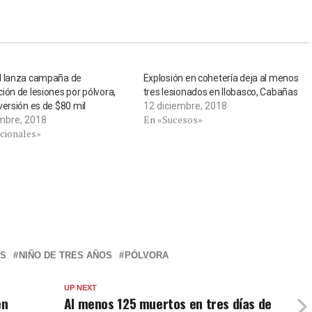
d lanza campaña de
Explosión en cohetería deja al menos
ión de lesiones por pólvora,
tres lesionados en Ilobasco, Cabañas
versión es de $80 mil
12 diciembre, 2018
En «Sucesos»
embre, 2018
cionales»
AS
NIÑO DE TRES AÑOS
PÓLVORA
UP NEXT
en
Al menos 125 muertos en tres días de