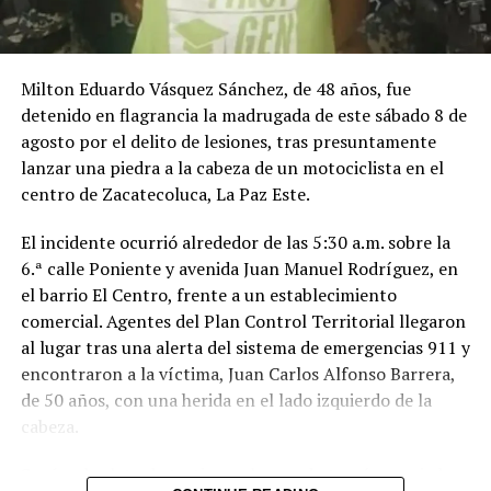
Me gusta esto:
Milton Eduardo Vásquez Sánchez, de 48 años, fue
detenido en flagrancia la madrugada de este sábado 8 de
agosto por el delito de lesiones, tras presuntamente
lanzar una piedra a la cabeza de un motociclista en el
centro de Zacatecoluca, La Paz Este.
El incidente ocurrió alrededor de las 5:30 a.m. sobre la
6.ª calle Poniente y avenida Juan Manuel Rodríguez, en
el barrio El Centro, frente a un establecimiento
comercial. Agentes del Plan Control Territorial llegaron
al lugar tras una alerta del sistema de emergencias 911 y
encontraron a la víctima, Juan Carlos Alfonso Barrera,
de 50 años, con una herida en el lado izquierdo de la
cabeza.
Según el relato de testigos, el acusado tomó una piedra