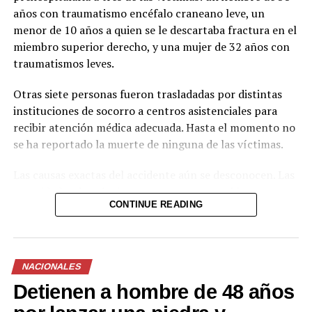
años con traumatismo encéfalo craneano leve, un
menor de 10 años a quien se le descartaba fractura en el
miembro superior derecho, y una mujer de 32 años con
traumatismos leves.
Otras siete personas fueron trasladadas por distintas
instituciones de socorro a centros asistenciales para
recibir atención médica adecuada. Hasta el momento no
se ha reportado la muerte de ninguna de las víctimas.
Las causas exactas del accidente aún se desconocen. Las
autoridades de tránsito se encuentran en el lugar
CONTINUE READING
realizando las investigaciones correspondientes para
determinar responsabilidades y esclarecer las
circunstancias del hecho.
NACIONALES
El tramo de la carretera registró congestión vehicular
Detienen a hombre de 48 años
mientras se realizaban las labores de atención a los
lesionados y el retiro de los vehículos involucrados.