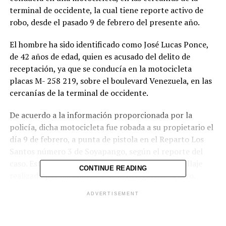
terminal de occidente, la cual tiene reporte activo de
robo, desde el pasado 9 de febrero del presente año.
El hombre ha sido identificado como José Lucas Ponce,
de 42 años de edad, quien es acusado del delito de
receptación, ya que se conducía en la motocicleta
placas M- 258 219, sobre el boulevard Venezuela, en las
cercanías de la terminal de occidente.
De acuerdo a la información proporcionada por la
policía, dicha motocicleta fue robada a su propietario el
día 9 de febrero, a punta de pistola en el Reparto Los
Santos número 3 de Soyapango, según el reporte del
caso. Esta acción se hizo efectiva mediante patrullaje
CONTINUE READING
realizado por las unidades de la Delegación Centro.
ADVERTISEMENT
Comparte esto: