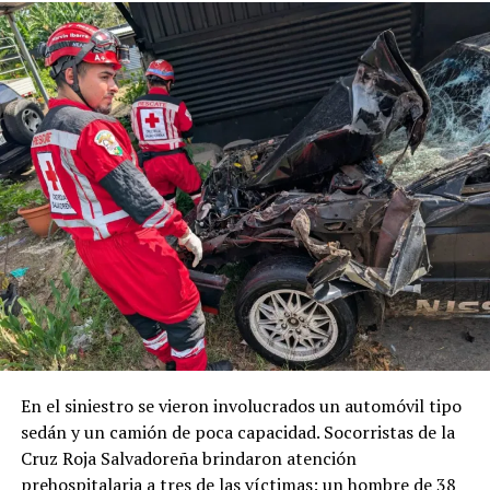
hija”, Padre de paracaidista desaparecida hace 88 días
DON'T MISS
Pandilleros asesinan a un hombre en el patio de su casa
en Panchimalco
En el siniestro se vieron involucrados un automóvil tipo
sedán y un camión de poca capacidad. Socorristas de la
Cruz Roja Salvadoreña brindaron atención
prehospitalaria a tres de las víctimas: un hombre de 38