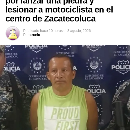
por lanzar una piedra y
lesionar a motociclista en el
centro de Zacatecoluca
Publicado
hace 10 horas
el
8 agosto, 2026
Por
cronio
Comparte esto:
Facebook
X