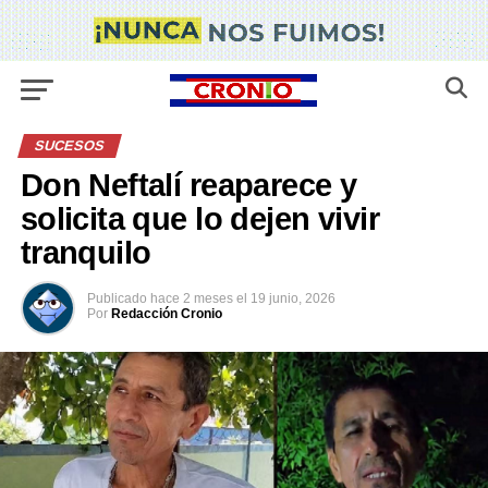
SUCESOS
Don Neftalí reaparece y
solicita que lo dejen vivir
tranquilo
Publicado
hace 2 meses
el
19 junio, 2026
Por
Redacción Cronio