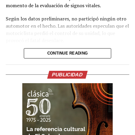
momento de la evaluación de signos vitales.
Según los datos preliminares, no participó ningún otro
automotor en el hecho. Las autoridades especulan que el
motociclista perdió el control de su unidad, lo que
provocó el fatal desenlace.
Hasta el momento no se ha revelado la identidad de la
CONTINUE READING
víctima ni mayores detalles sobre las circunstancias
exactas del accidente. La investigación continúa a cargo
de las autoridades correspondientes.
PUBLICIDAD
Comparte esto:
Facebook
X
Me gusta esto: