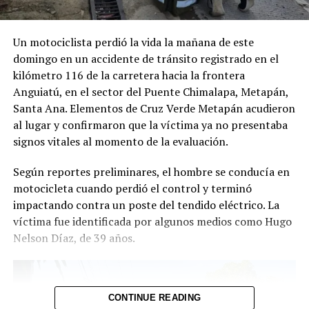
En «Virales»
produce
24 febrero, 2022
En «Virales»
Un motociclista perdió la vida la mañana de este
domingo en un accidente de tránsito registrado en el
kilómetro 116 de la carretera hacia la frontera
Anguiatú, en el sector del Puente Chimalapa, Metapán,
Santa Ana. Elementos de Cruz Verde Metapán acudieron
al lugar y confirmaron que la víctima ya no presentaba
VIDEO | Mujer aceptó la
invitación de su novio a
signos vitales al momento de la evaluación.
comer pan con gaseosa y se
volvió viral en redes sociales
Según reportes preliminares, el hombre se conducía en
27 diciembre, 2020
motocicleta cuando perdió el control y terminó
En «Virales»
impactando contra un poste del tendido eléctrico. La
víctima fue identificada por algunos medios como Hugo
Nelson Díaz, de 39 años.
RELATED TOPICS:
ACTUALIDAD
CIUDADANIA
CONTENIDO VIRAL
CONVIVENCIA
CREADOR DE CONTENIDO
DON NEFTALÍ
ÉL SALVADOR
EXVIGILANTE
FAMA VIRAL
FENÓMENO VIRAL
INTERNET
MENSAJE PÚBLICO
PERSONAJE VIRAL
QUERÉS GASEOSA
REDES SOCIALES
CONTINUE READING
REDES SOCIALES EL SALVADOR
RESPETO