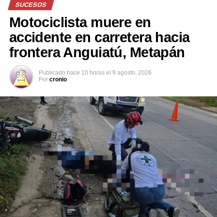
SUCESOS
Motociclista muere en
accidente en carretera hacia
Me gusta esto:
frontera Anguiatú, Metapán
Publicado
hace 10 horas
el
9 agosto, 2026
Por
cronio
Relacionado
¿El trabajo soñado?: una
‘Chaparro Chuacheneger’
cadena busca a una persona
anuncia su retiro de internet:
para fotografiar y saborear
“Ya gané mucho dinero”
las nuevas donas que
29 enero, 2023