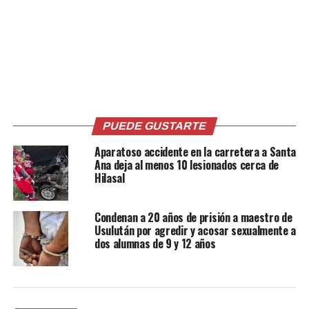
(@croniosv)
June 19,
2026
Ante ello, hizo un llamado a la ciudadanía para que
exista mayor respeto y comprensión hacia su persona,
solicitando que cesen las acciones que considera
PUEDE GUSTARTE
irrespetuosas.
Aparatoso accidente en la carretera a Santa
Don Neftalí afirmó que su único deseo es llevar una vida
Ana deja al menos 10 lesionados cerca de
tranquila, alejada de las molestias que, según indicó,
Hilasal
continúan generándose debido a la fama que obtuvo de
manera inesperada en redes sociales.
Condenan a 20 años de prisión a maestro de
Usulután por agredir y acosar sexualmente a
dos alumnas de 9 y 12 años
Comparte esto:
Facebook
X