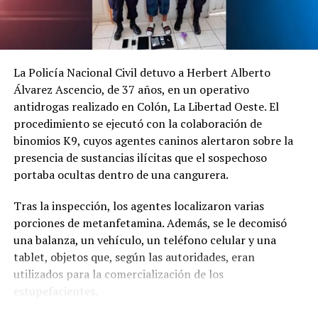
Los socorristas hallaron el cuerpo tendido sobre la vía
con múltiples lesiones. Debido a la gravedad del estado,
La Policía Nacional Civil detuvo a Herbert Alberto
no fue necesario su traslado a un centro hospitalario.
Álvarez Ascencio, de 37 años, en un operativo
antidrogas realizado en Colón, La Libertad Oeste. El
Las autoridades continúan investigando las causas
procedimiento se ejecutó con la colaboración de
exactas del siniestro. Este hecho se suma a otro
binomios K9, cuyos agentes caninos alertaron sobre la
accidente mortal de motocicleta registrado el sábado en
presencia de sustancias ilícitas que el sospechoso
Chalatenango.
portaba ocultas dentro de una cangurera.
Comparte esto:
Tras la inspección, los agentes localizaron varias
porciones de metanfetamina. Además, se le decomisó
Facebook
X
una balanza, un vehículo, un teléfono celular y una
tablet, objetos que, según las autoridades, eran
Me gusta esto:
utilizados para la comercialización de los
estupefacientes.