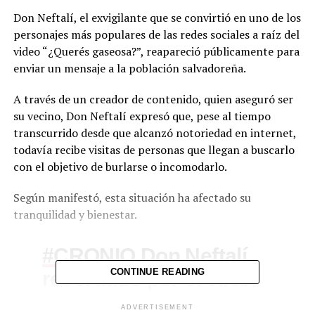
Don Neftalí, el exvigilante que se convirtió en uno de los
personajes más populares de las redes sociales a raíz del
video “¿Querés gaseosa?”, reapareció públicamente para
enviar un mensaje a la población salvadoreña.
A través de un creador de contenido, quien aseguró ser
su vecino, Don Neftalí expresó que, pese al tiempo
transcurrido desde que alcanzó notoriedad en internet,
todavía recibe visitas de personas que llegan a buscarlo
con el objetivo de burlarse o incomodarlo.
Según manifestó, esta situación ha afectado su
tranquilidad y bienestar.
#CRONIO
Don Neftalí,
recordado por el viral
CONTINUE READING
“¿Querés gaseosa?”,
ADVERTISEMENT