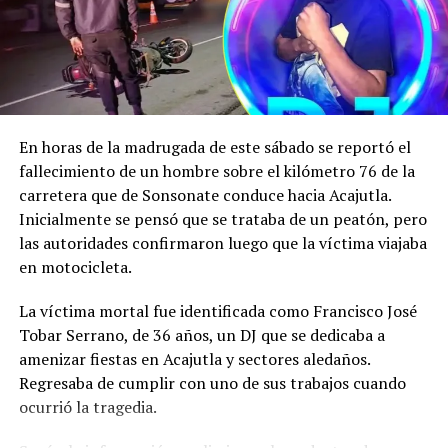
tratarse de «problemas muy delicados» y pidió a los
usuarios que dejaran de hacer preguntas relacionadas
con la denuncia.
Reproductor
de
En horas de la madrugada de este sábado se reportó el
vídeo
fallecimiento de un hombre sobre el kilómetro 76 de la
carretera que de Sonsonate conduce hacia Acajutla.
Inicialmente se pensó que se trataba de un peatón, pero
las autoridades confirmaron luego que la víctima viajaba
en motocicleta.
La víctima mortal fue identificada como Francisco José
Tobar Serrano, de 36 años, un DJ que se dedicaba a
amenizar fiestas en Acajutla y sectores aledaños.
Regresaba de cumplir con uno de sus trabajos cuando
ocurrió la tragedia.