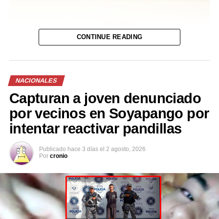
vídeo
UP NEXT
Don Neftalí reaparece y solicita que lo dejen vivir
tranquilo
CONTINUE READING
DON'T MISS
VIDEO | Denuncian a conductor de la ruta 4T por
manipular su celular mientras conducía
NACIONALES
Capturan a joven denunciado
por vecinos en Soyapango por
intentar reactivar pandillas
Publicado
hace 3 días
el
2 agosto, 2026
Por
cronio