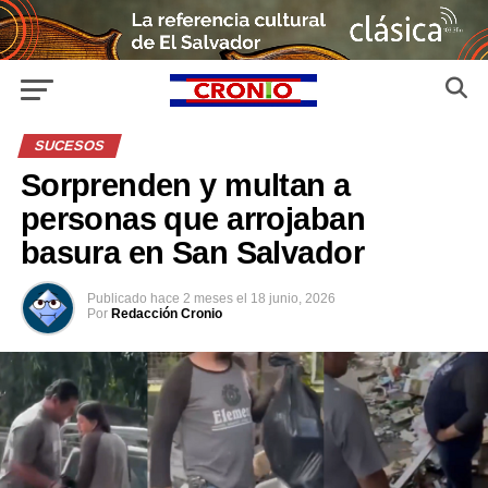
SUCESOS
Sorprenden y multan a
personas que arrojaban
basura en San Salvador
Publicado
hace 2 meses
el
18 junio, 2026
Por
Redacción Cronio