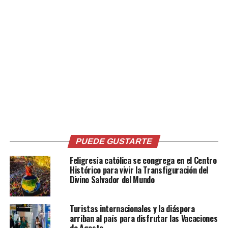
libre circulación de la
gran mayoría.
pic.twitter.com/wnc6UNF5K
—
PrensaSanSalvadorCentro
(@Prensa_SSCentro)
June 18, 2026
PUEDE GUSTARTE
Feligresía católica se congrega en el Centro
Histórico para vivir la Transfiguración del
Divino Salvador del Mundo
Comparte esto:
Turistas internacionales y la diáspora
Facebook
X
arriban al país para disfrutar las Vacaciones