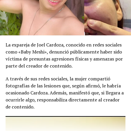
Alcaldía de San Salvador
Centro retira 30 toneladas
La expareja de Joel Cardoza, conocido en redes sociales
de basura en La Tiendona y
como «Baby Meshi», denunció públicamente haber sido
Ciudad Futura
víctima de presuntas agresiones físicas y amenazas por
3 julio, 2026
parte del creador de contenido.
En «Nacionales»
A través de sus redes sociales, la mujer compartió
fotografías de las lesiones que, según afirmó, le habría
RELATED TOPICS:
ALCALDÍA
ALCALDÍA DE SAN SALVADOR
BASURA
CIUDAD LIMPIA
ocasionado Cardoza. Además, manifestó que, si llegara a
CONTAMINACIÓN
CONVIVENCIA CIUDADANA
ocurrirle algo, responsabiliza directamente al creador
DENUNCIA CIUDADANA
DESECHOS SOLIDOS
ÉL SALVADOR
ESPACIOS PÚBLICOS
de contenido.
GESTIÓN DE RESIDUOS
KATYA MIRANDA
LIMPIEZA URBANA
MEDIO AMBIENTE
MULTAS
Reproductor
NOTICIAS EL SALVADOR
ORDENAMIENTO URBANO
PRINCIPAL
SAN SALVADOR
SAN SALVADOR CENTRO
de
SANCIONES MUNICIPALES