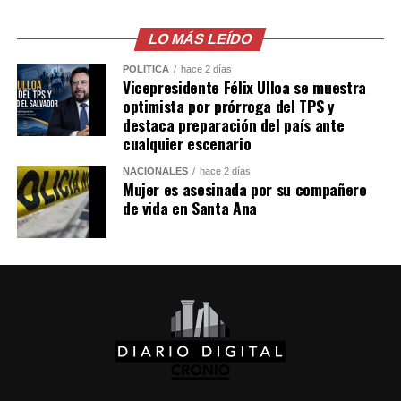
la primera vez que Joel Cardoza se ve involucrado en una
Comparte esto:
polémica. Hasta el momento, ninguna institución se ha
LO MÁS LEÍDO
pronunciado oficialmente sobre la denuncia.
Facebook
X
POLÍTICA
hace 2 días
Vicepresidente Félix Ulloa se muestra
optimista por prórroga del TPS y
Comparte esto:
Me gusta esto:
destaca preparación del país ante
cualquier escenario
Facebook
X
NACIONALES
hace 2 días
Mujer es asesinada por su compañero
Me gusta esto:
de vida en Santa Ana
Comparte esto:
Facebook
X
Me gusta esto: