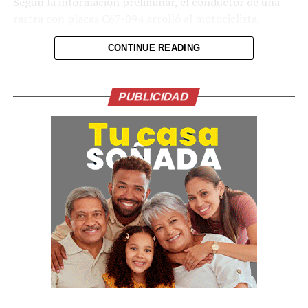
Según la información preliminar, el conductor de una
rastra con placas C67-094 arrolló al motociclista,
provocando que perdiera la vida de manera inmediata en
CONTINUE READING
el lugar de los hechos.
“De manera preliminar, se ha informado que el
conductor de la rastra fue arrestado mientras se
PUBLICIDAD
realizan las investigaciones correspondientes”,
señalaron las autoridades.
La Policía y la Fiscalía continúan con las diligencias para
establecer las circunstancias exactas del accidente y
determinar las responsabilidades correspondientes.
00:00
00:50
El caso ha generado diversas reacciones en redes
sociales, donde usuarios han solicitado que las
autoridades investiguen los hechos, al señalar que no es