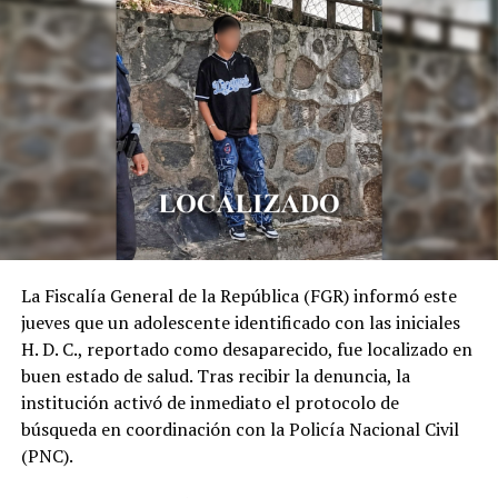
DENUNCIA | Chateando y
PELIGRO AL VOLANTE –
manejando, así fue captado
VIDEO: Denuncia a motorista
motorista de la ruta 4T en
de la ruta 90 F de San Miguel,
Ciudad Delgado
revisando su celular
4 mayo, 2022
mientras realiza un viaje
En «Sucesos»
11 julio, 2019
En «Nacionales»
La Fiscalía General de la República (FGR) informó este
jueves que un adolescente identificado con las iniciales
H. D. C., reportado como desaparecido, fue localizado en
buen estado de salud. Tras recibir la denuncia, la
VIDEO- FOTOS: Denuncian a
institución activó de inmediato el protocolo de
microbusero de la ruta 4T
búsqueda en coordinación con la Policía Nacional Civil
por conducir «como loco» en
(PNC).
las calles de San Salvador
12 noviembre, 2019