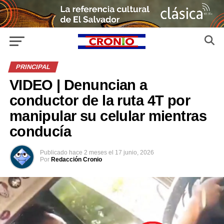
PRINCIPAL
VIDEO | Denuncian a
conductor de la ruta 4T por
manipular su celular mientras
conducía
Publicado
hace 2 meses
el
17 junio, 2026
Por
Redacción Cronio