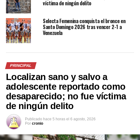
víctima de ningún delito
00:00
00:21
Selecta Femenina conquista el bronce en
Santo Domingo 2026 tras vencer 2-1 a
Venezuela
Comparte esto:
Facebook
X
PRINCIPAL
Localizan sano y salvo a
Me gusta esto:
adolescente reportado como
desaparecido; no fue víctima
de ningún delito
Publicado
hace 5 horas
el
6 agosto, 2026
Por
cronio
Relacionado