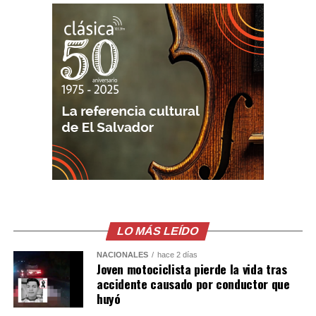
Los socorristas estabilizaron a las víctimas en el lugar y
las trasladaron a centros asistenciales para continuar
con la atención médica. Las autoridades insisten en la
necesidad de extremar precauciones al volante,
especialmente durante el período vacacional, cuando
aumenta el flujo vehicular en las principales carreteras
del país.
Según datos del Observatorio Nacional de Seguridad
Vial, entre el 1 de enero y el 4 de agosto de 2026 se han
registrado 13,494 accidentes de tránsito, con 9,372
personas lesionadas y 865 fallecidas. Las principales
causas continúan siendo la distracción del conductor, la
invasión de carril, el no respeto a las señales
LO MÁS LEÍDO
prioritarias, no guardar la distancia de seguridad y la
velocidad inadecuada.
NACIONALES
hace 2 días
Joven motociclista pierde la vida tras
accidente causado por conductor que
huyó