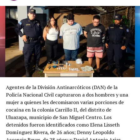
Después de recibir la
denuncia por la
desaparición de H. D.
C., la
@FGR_SV
activó
el protocolo de
búsqueda, en
coordinación con la
@PNCSV
.
Agentes de la División Antinarcóticos (DAN) de la
Policía Nacional Civil capturaron a dos hombres y una
Afortunadamente, ha
mujer a quienes les decomisaron varias porciones de
sido localizado sin ser
cocaína en la colonia Carrillo II, del distrito de
víctima de ningún
Uluazapa, municipio de San Miguel Centro. Los
detenidos fueron identificados como Elena Lisseth
delito.
Domínguez Rivera, de 26 años; Denny Leopoldo
pic.twitter.com/jRpWhKuxv
Ascencio Reyes, de 28 años; y Daniel Antonio Arias