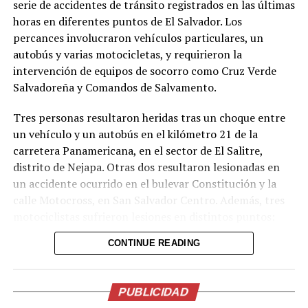
serie de accidentes de tránsito registrados en las últimas
horas en diferentes puntos de El Salvador. Los
percances involucraron vehículos particulares, un
autobús y varias motocicletas, y requirieron la
intervención de equipos de socorro como Cruz Verde
Salvadoreña y Comandos de Salvamento.
Comparte esto:
Tres personas resultaron heridas tras un choque entre
un vehículo y un autobús en el kilómetro 21 de la
Facebook
X
carretera Panamericana, en el sector de El Salitre,
distrito de Nejapa. Otras dos resultaron lesionadas en
un accidente ocurrido en el bulevar Constitución y la
Me gusta esto:
calle Motocross, en San Salvador Centro. Además, tres
motociclistas sufrieron lesiones en distintos puntos:
uno en el kilómetro 17 de la Panamericana (sector La
CONTINUE READING
Flecha, San Martín), otro en el kilómetro 36½ de la
misma vía (tramo Santa Ana-San Salvador, Ciudad Arce)
y un tercero en el bulevar del Ejército, en San Salvador.
PUBLICIDAD