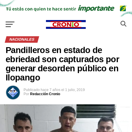
NACIONALES
Pandilleros en estado de
ebriedad son capturados por
generar desorden público en
Ilopango
Publicado
hace 7 años
el
1 julio, 2019
Por
Redacción Cronio