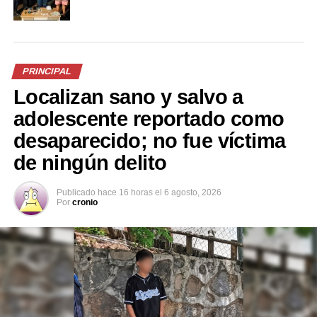
Me gusta esto:
PRINCIPAL
Localizan sano y salvo a
Relacionado
adolescente reportado como
desaparecido; no fue víctima
de ningún delito
Publicado
hace 16 horas
el
6 agosto, 2026
Hermanos pandilleros son
Le ponen las esposas a
Por
cronio
capturados por diversos
tercer pandillero implicado
crímenes cometidos en
en feminicidio cometido en
Ilopango
Ilopango
11 abril, 2022
4 mayo, 2022
En «Nacionales»
En «Nacionales»