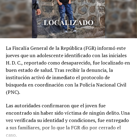
Temido pandillero es
capturado en San Bartolo,
Ilopango
12 mayo, 2021
En «Nacionales»
La Fiscalía General de la República (FGR) informó este
jueves que un adolescente identificado con las iniciales
H. D. C., reportado como desaparecido, fue localizado en
RELATED TOPICS:
DESTACADO
EBRIOS
ILOPANGO
PANDILLEROS
PNC
POLICÍA
SAN SALLVADOR
buen estado de salud. Tras recibir la denuncia, la
institución activó de inmediato el protocolo de
UP NEXT
búsqueda en coordinación con la Policía Nacional Civil
ARMADA Y CON DROGA: Policía arresta en Ahuachapán a
(PNC).
mujer que transportaba un fusil AK-47 y marihuana para
mareros
Las autoridades confirmaron que el joven fue
DON'T MISS
encontrado sin haber sido víctima de ningún delito. Una
El mes de junio cierra con 3,374 capturas a escala
vez verificada su identidad y condiciones, fue entregado
nacional informa la PNC
a sus familiares, por lo que la FGR dio por cerrado el
caso.