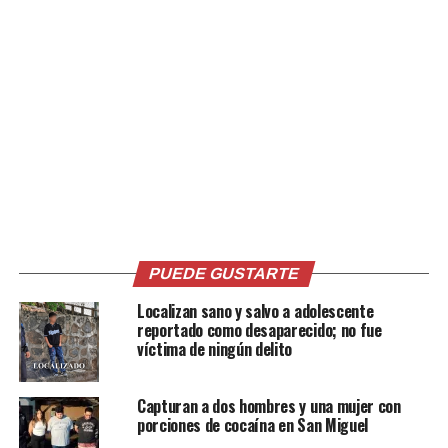
estaban ingiriendo
bebidas alcohólicas y
realizando desórdenes
en la zona.
#PlanControlTerritorial
pic.twitter.com/dkT0RAbrB
— PNC El Salvador (@PNC_SV)
July 1, 2019
PUEDE GUSTARTE
Comparte esto:
Localizan sano y salvo a adolescente
reportado como desaparecido; no fue
víctima de ningún delito
Facebook
X
Capturan a dos hombres y una mujer con
porciones de cocaína en San Miguel