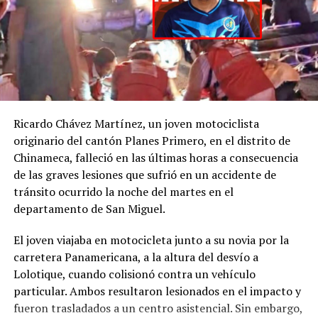
C., la
@FGR_SV
activó
el protocolo de
búsqueda, en
coordinación con la
@PNCSV
.
Ricardo Chávez Martínez, un joven motociclista
Afortunadamente, ha
originario del cantón Planes Primero, en el distrito de
Chinameca, falleció en las últimas horas a consecuencia
sido localizado sin ser
de las graves lesiones que sufrió en un accidente de
víctima de ningún
tránsito ocurrido la noche del martes en el
delito.
departamento de San Miguel.
pic.twitter.com/jRpWhKuxv
El joven viajaba en motocicleta junto a su novia por la
carretera Panamericana, a la altura del desvío a
Lolotique, cuando colisionó contra un vehículo
— Fiscalía General de
particular. Ambos resultaron lesionados en el impacto y
la República El
fueron trasladados a un centro asistencial. Sin embargo,