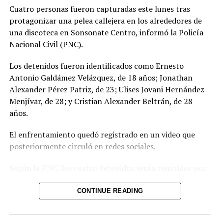
Cuatro personas fueron capturadas este lunes tras
protagonizar una pelea callejera en los alrededores de
una discoteca en Sonsonate Centro, informó la Policía
Nacional Civil (PNC).
Los detenidos fueron identificados como Ernesto
Antonio Galdámez Velázquez, de 18 años; Jonathan
Alexander Pérez Patriz, de 23; Ulises Jovani Hernández
Menjívar, de 28; y Cristian Alexander Beltrán, de 28
años.
El enfrentamiento quedó registrado en un video que
posteriormente circuló en redes sociales.
Según la PNC, los cuatro detenidos serán remitidos por
el delito de desórdenes públicos.
CONTINUE READING
“Si alterás el orden, responderás ante la justicia”, agregó
la institución en su cuenta de X.