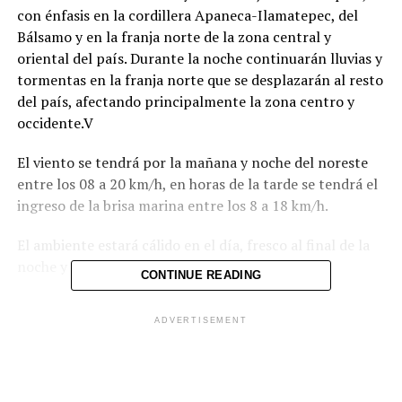
con énfasis en la cordillera Apaneca-Ilamatepec, del
Bálsamo y en la franja norte de la zona central y
oriental del país. Durante la noche continuarán lluvias y
tormentas en la franja norte que se desplazarán al resto
del país, afectando principalmente la zona centro y
occidente.V
El viento se tendrá por la mañana y noche del noreste
entre los 08 a 20 km/h, en horas de la tarde se tendrá el
ingreso de la brisa marina entre los 8 a 18 km/h.
El ambiente estará cálido en el día, fresco al final de la
noche y madrugada.
CONTINUE READING
Estas condiciones obedecen a la salida del país de una
ADVERTISEMENT
onda del este y un sistema de Baja Presión ubicada al
este de Nicaragua, que modulan la ZCIT frente a las
costas de Centroamérica, en conjunto con la llegada de
otra onda del este, favorecen las lluvias y tormentas en