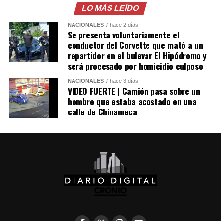
LO MÁS LEÍDO
movilidad vehicular del año.
NACIONALES
hace 2 días
El programa permitió que los automovilistas recibieran
Se presenta voluntariamente el
asistencia de manera gratuita, independientemente del
conductor del Corvette que mató a un
repartidor en el bulevar El Hipódromo y
punto del país en el que necesitaran el servicio.
será procesado por homicidio culposo
La institución compartió los resultados tras finalizar el
NACIONALES
hace 3 días
período establecido para la atención, como parte de las
VIDEO FUERTE | Camión pasa sobre un
hombre que estaba acostado en una
acciones implementadas durante el Plan Vacación para
calle de Chinameca
brindar apoyo a los turistas que se desplazaron por las
diferentes carreteras del país.
Comparte esto:
Facebook
X
Me gusta esto: