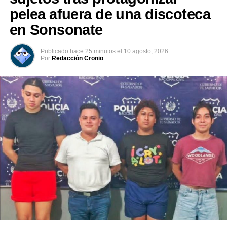
pelea afuera de una discoteca
RELATED TOPICS:
CLIMA
LLUVIAS
MARN
TORMENTAS
en Sonsonate
UP NEXT
Amputan cuatro dedos a dos condenados por robo en
Publicado
hace 25 minutos
el
10 agosto, 2026
Por
Redacción Cronio
Irán
DON'T MISS
Capturan a sujeto que apuñaló a dos estudiantes al
interior de la UES