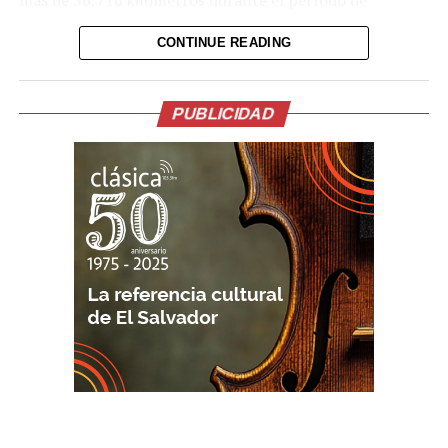
operaciones para llegar hasta los puntos donde los
CONTINUE READING
conductores solicitaron apoyo.
Para acceder al servicio, los automovilistas únicamente
debían comunicarse al número 2510-0199,
PUBLICIDAD
proporcionar su ubicación y solicitar asistencia. El
servicio fue gratuito tanto para usuarios nacionales
como extranjeros.
La zona paracentral concentró la mayor cantidad de
atenciones, con el 80 % del total de servicios brindados
durante el período vacacional. Le siguió la zona
occidental, con el 14 %, mientras que la zona oriental
acumuló el 6 %.
El MOPT destacó que, mediante MOP Te Asiste, los
equipos de la institución acompañaron a los
conductores que presentaron inconvenientes en
carretera durante uno de los períodos de mayor