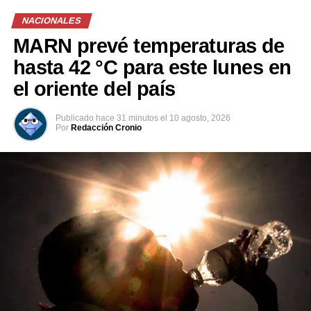
NACIONALES
MARN prevé temperaturas de
Comparte esto:
hasta 42 °C para este lunes en
Facebook
X
el oriente del país
Me gusta esto:
Publicado
hace 31 minutos
el
10 agosto, 2026
Por
Redacción Cronio