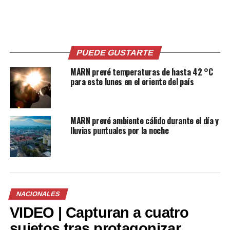
Pronostican lluvias y
Advierten presencia de
tormentas aisladas en la
lluvias durante la tarde en la
PUEDE GUSTARTE
cordillera volcánica central y
franja norte y oriente del país
MARN prevé temperaturas de hasta 42 °C
occidental del país
8 octubre, 2021
para este lunes en el oriente del país
En «Nacionales»
7 julio, 2021
En «Nacionales»
MARN prevé ambiente cálido durante el día y
lluvias puntuales por la noche
Advierten de lluvias
acompañadas de viento con
énfasis en la franja norte y
oriente del país
NACIONALES
28 junio, 2021
VIDEO | Capturan a cuatro
En «Nacionales»
sujetos tras protagonizar