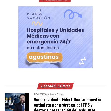
La PNC aprovechó el caso para reiterar su llamado al
respeto a la vida y advirtió que quienes cometan este
tipo de agresiones enfrentarán las consecuencias
legales correspondientes.
Comparte esto:
Facebook
X
Me gusta esto:
LO MÁS LEÍDO
POLÍTICA
hace 3 días
Vicepresidente Félix Ulloa se muestra
optimista por prórroga del TPS y
destaca preparación del país ante