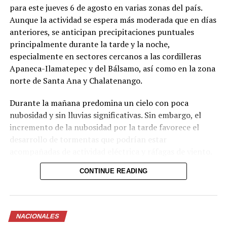
para este jueves 6 de agosto en varias zonas del país.
Aunque la actividad se espera más moderada que en días
anteriores, se anticipan precipitaciones puntuales
principalmente durante la tarde y la noche,
especialmente en sectores cercanos a las cordilleras
Apaneca-Ilamatepec y del Bálsamo, así como en la zona
norte de Santa Ana y Chalatenango.
Durante la mañana predomina un cielo con poca
Comparte esto:
nubosidad y sin lluvias significativas. Sin embargo, el
incremento de la nubosidad por la tarde favorece el
Facebook
X
desarrollo de tormentas que podrían estar
acompañadas de actividad eléctrica y ráfagas de viento.
Me gusta esto:
Para la noche, el cielo se mantendrá entre poco y
CONTINUE READING
parcialmente nublado en el occidente y la zona norte,
con posibilidad de lluvias aisladas.
Las autoridades recomiendan a la población mantenerse
NACIONALES
atenta a las actualizaciones del MARN y de Protección