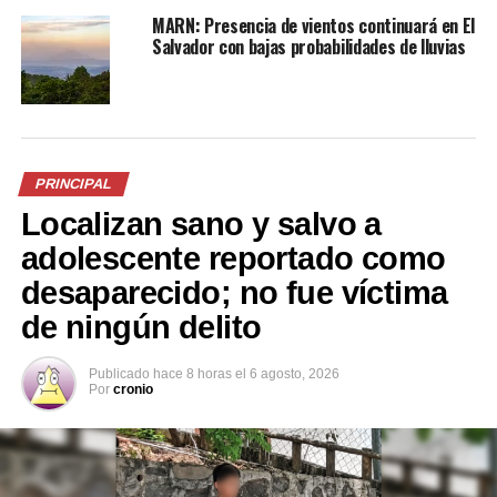
Centroamérica, sin llegar al 8 % en ningún mes, y
MARN: Presencia de vientos continuará en El
distanciándose de la situación que atravesaron
Salvador con bajas probabilidades de lluvias
Honduras, Costa Rica y Nicaragua, los cuales
trascendieron los dos dígitos durante varios meses.
PRINCIPAL
Localizan sano y salvo a
adolescente reportado como
desaparecido; no fue víctima
de ningún delito
Publicado
hace 8 horas
el
6 agosto, 2026
Por
cronio
Douglas Rodríguez, presidente del BCR. / Foto: Diario El
Salvador.
Para el presidente del BCR, Douglas Rodríguez, este
desempeño favorable de la economía salvadoreña se