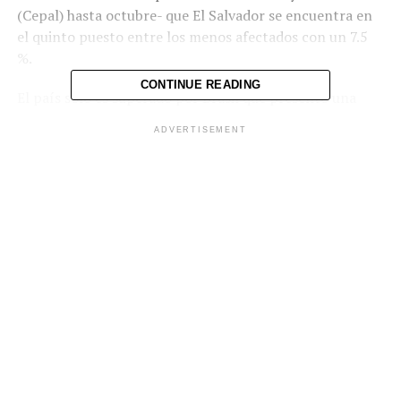
(Cepal) hasta octubre- que El Salvador se encuentra en
el quinto puesto entre los menos afectados con un 7.5
%.
CONTINUE READING
El país solo es superado por Brasil que presentó una
tasa inflacionaria del 6.5 %, Ecuador con un 4 %, Bolivia
ADVERTISEMENT
con un 2.9 %, y Panamá que presentó el porcentaje más
bajo con un 1.7 %, siempre con datos a octubre de este
año.
La cadena BBC afirma que el repunte de la escalada de
precios que marcó al 2022, se sumó a un escenario que
aún resentía las implicaciones de la pandemia COVID –
19, la impresión de más papel moneda, y una tendencia
de los principales bancos centrales del mundo por
incrementar las tasas de interés como medida paliativa
hacia el cierre del año.
«No solo el aumento en el precio de los combustibles