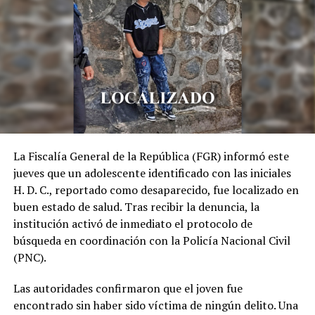
debe a las medidas implementadas por el Gobierno del
presidente Nayib Bukele desde marzo de este año, las
cuales comprendieron fijación de los precios de los
combustibles, el gas propano y la energía eléctrica.
Además de impulsar estrategias para favorecer la
producción agrícola y la importación de alimentos.
Todas estas medidas garantizadas a través de
inspecciones lideradas por la Defensoría del
La Fiscalía General de la República (FGR) informó este
Consumidor y demás instituciones de Gobierno en todos
jueves que un adolescente identificado con las iniciales
los agentes de la cadena de comercialización del país.
H. D. C., reportado como desaparecido, fue localizado en
buen estado de salud. Tras recibir la denuncia, la
LOS MÁS AFECTADOS
institución activó de inmediato el protocolo de
búsqueda en coordinación con la Policía Nacional Civil
En la publicación, el medio británico diferencia entre los
(PNC).
más afectados, a las naciones que presentaron tasas
inflacionarias excepcionales en 2022, de aquellos que
Las autoridades confirmaron que el joven fue
durante años se han caracterizado por una crisis de
encontrado sin haber sido víctima de ningún delito. Una
precios, a lo que denominan «inflación crónica»