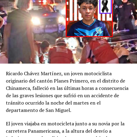
denuncia por la
desaparición de H. D.
En este contexto, la Cepal, citada por BBC, prevé una
reducción del fenómeno para 2023, aunque afirma que
C., la
@FGR_SV
activó
la reducción será menor a la esperada.
el protocolo de
búsqueda, en
«La inflación en 2023 será menor que en 2022, pero no
tan baja como antes de la pandemia», señaló el
coordinación con la
secretario ejecutivo de la Cepal, José Manuel Salazar-
@PNCSV
.
Xirinachs.
Ricardo Chávez Martínez, un joven motociclista
Ese diagnóstico es compartido por otros organismos
Afortunadamente, ha
originario del cantón Planes Primero, en el distrito de
internacionales que están proyectando no sólo una
Chinameca, falleció en las últimas horas a consecuencia
sido localizado sin ser
disminución en el costo de la vida en Latinoamérica, sino
de las graves lesiones que sufrió en un accidente de
también a nivel global.
víctima de ningún
tránsito ocurrido la noche del martes en el
delito.
departamento de San Miguel.
pic.twitter.com/jRpWhKuxv
Comparte esto:
El joven viajaba en motocicleta junto a su novia por la
carretera Panamericana, a la altura del desvío a