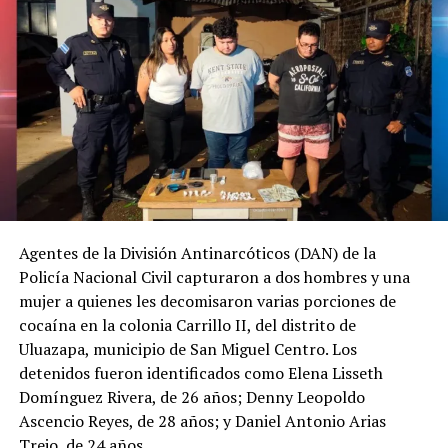
En «Economia»
14 octubre, 2022
En «Nacionales»
Presidente Bukele: «El
Salvador es ya el país más
seguro de América Latina»
16 diciembre, 2022
Agentes de la División Antinarcóticos (DAN) de la
En «Nacionales»
Policía Nacional Civil capturaron a dos hombres y una
mujer a quienes les decomisaron varias porciones de
RELATED TOPICS:
AMÉRICA LATINA
EL SALVADOR
cocaína en la colonia Carrillo II, del distrito de
INFLACIÓN
MENOS AFECTADOS
QUINTA NACIÓ
Uluazapa, municipio de San Miguel Centro. Los
detenidos fueron identificados como Elena Lisseth
UP NEXT
Autoridades recuperan casas que habían sido usurpadas
Domínguez Rivera, de 26 años; Denny Leopoldo
por pandilleros en Soyapango
Ascencio Reyes, de 28 años; y Daniel Antonio Arias
Trejo, de 24 años.
DON'T MISS