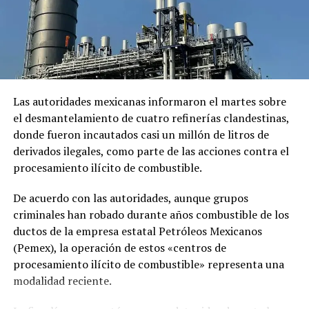
El comunicado emitido por las cancillerías no ofreció
mayores detalles sobre el acuerdo para restablecer las
relaciones diplomáticas.
Sheinbaum también indicó que Chávez viajó a México en
un avión militar y calificó la entrega del salvoconducto
como «una acción de buena voluntad» de la presidenta
Las autoridades mexicanas informaron el martes sobre
Keiko Fujimori.
el desmantelamiento de cuatro refinerías clandestinas,
donde fueron incautados casi un millón de litros de
derivados ilegales, como parte de las acciones contra el
Comparte esto:
procesamiento ilícito de combustible.
Facebook
X
De acuerdo con las autoridades, aunque grupos
criminales han robado durante años combustible de los
Me gusta esto:
ductos de la empresa estatal Petróleos Mexicanos
(Pemex), la operación de estos «centros de
procesamiento ilícito de combustible» representa una
modalidad reciente.