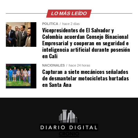
combustible provocó pérdidas cercanas a los 530
millones de dólares para Pemex al cierre del segundo
LO MÁS LEÍDO
trimestre, cifra que representa un incremento del 20 %
POLÍTICA
hace 2 días
en comparación con el mismo período de 2025.
Vicepresidentes de El Salvador y
Colombia acuerdan Consejo Binacional
Como antecedente, recordaron que una toma
Empresarial y cooperan en seguridad e
inteligencia artificial durante posesión
clandestina en un ducto de Pemex provocó una
en Cali
explosión en 2019, en el estado de Hidalgo, dejando un
saldo de 137 personas fallecidas.
NACIONALES
hace 24 horas
Capturan a siete mecánicos señalados
de desmantelar motocicletas hurtadas
Comparte esto:
en Santa Ana
Facebook
X
Me gusta esto: