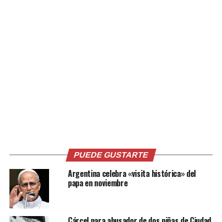
Relacionado
Incendio en cárcel uruguaya
Incautan objetos punzantes,
deja cuatro reclusos
drogas y celulares en cárcel
fallecidos tras
de Uruguay
enfrentamiento
14 junio, 2024
En «Internacionales»
17 junio, 2025
PUEDE GUSTARTE
En «Internacionales»
Argentina celebra «visita histórica» del
papa en noviembre
Cárcel para abusador de dos niñas de Ciudad