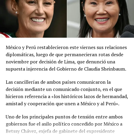
El ministerio agregó que, pese a la presencia del polvo
del Sahara, se esperan lluvias durante los próximos días,
por lo que pidió a la población mantenerse atenta a la
información oficial sobre las condiciones
meteorológicas.
México y Perú restablecieron este viernes sus relaciones
Las autoridades reiteraron el llamado a consultar los
diplomáticas, luego de que permanecieran rotas desde
canales oficiales del MARN y adoptar las medidas de
noviembre por decisión de Lima, que denunció una
prevención necesarias para reducir los efectos de este
supuesta injerencia del Gobierno de Claudia Sheinbaum.
fenómeno atmosférico, especialmente entre las
personas con mayor riesgo de complicaciones de salud.
Las cancillerías de ambos países comunicaron la
decisión mediante un comunicado conjunto, en el que
Comparte esto:
hicieron referencia a «los históricos lazos de hermandad,
amistad y cooperación que unen a México y al Perú».
Facebook
X
Uno de los principales puntos de tensión entre ambos
gobiernos fue el asilo político concedido por México a
Me gusta esto:
Betssy Chávez, exjefa de gabinete del expresidente