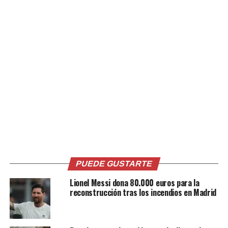
cercano río Montone y en Ronta di Cesena un hombre
de 70 años fue encontrado muerto también en su casa,
mientras que hoy el cuerpo de un varón apareció en la
playa de Cesenatico.
El presidente de la región de Emilia Romaña anunció que
han tenido que ser evacuados 13.000 habitantes, entre
ellos 3.000 en Bolonia, 5.000 en Faenza y 5.000 en la
zona de Ravenna, “pero que el número está destinado a
aumentar”.
Para los evacuados se han preparado varios centros
deportivos y en la jornada de hoy continuarán las
evacuaciones de personas que se tuvieron que refugiar
PUEDE GUSTARTE
en los pisos altos o los techos de los edificios.
Lionel Messi dona 80.000 euros para la
reconstrucción tras los incendios en Madrid
La carrera de Fórmula 1 prevista para este fin de
semana en el circuito de Imola se suspendió después que
el río Santerno, que bordea la pista, se desbordó. Así lo