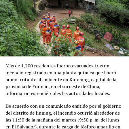
millones de dólares para Pemex al cierre del segundo
trimestre, cifra que representa un incremento del 20 %
en comparación con el mismo período de 2025.
Como antecedente, recordaron que una toma
clandestina en un ducto de Pemex provocó una
explosión en 2019, en el estado de Hidalgo, dejando un
saldo de 137 personas fallecidas.
Más de 1,200 residentes fueron evacuados tras un
Comparte esto:
incendio registrado en una planta química que liberó
vertidas en ríos y bomberos trasladando a la gente a
humo irritante al ambiente en Kunming, capital de la
Facebook
X
lugares seguros en lanchas neumáticas.
provincia de Yunnan, en el suroeste de China,
informaron este miércoles las autoridades locales.
Me gusta esto:
De acuerdo con un comunicado emitido por el gobierno
del distrito de Jinning, el incendio ocurrió alrededor de
las 11:50 de la mañana del martes (9:50 p. m. del lunes
en El Salvador), durante la carga de fósforo amarillo en