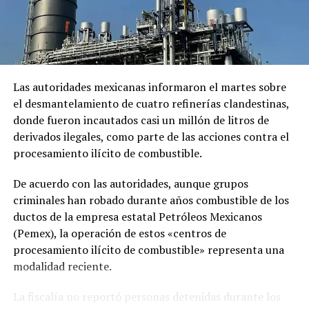
inundaciones generalizadas en 23 municipios y la
atención sobre el lado hidrogeológico de los Apeninos
de Forlì-Cesena, Boloñesa y Rávena sigue siendo muy
alta y hay informes de más de 250 inestabilidades en
curso, según Protección Civil.
Las autoridades mexicanas informaron el martes sobre
Se trata de una nueva desgracia para una zona azotada
el desmantelamiento de cuatro refinerías clandestinas,
por fuertes lluvias hace apenas quince días, que
donde fueron incautados casi un millón de litros de
provocaron inundaciones que dejaron dos muertos.
derivados ilegales, como parte de las acciones contra el
procesamiento ilícito de combustible.
En algunas zonas llovieron casi 300 milímetros en pocas
horas, según el diario Repubblica.
De acuerdo con las autoridades, aunque grupos
criminales han robado durante años combustible de los
“La ciudad está de rodillas, devastada y dolorida. Es el fin
ductos de la empresa estatal Petróleos Mexicanos
del mundo”, escribió en Facebook el alcalde de Forli,
(Pemex), la operación de estos «centros de
Gian Luca Zattini.
procesamiento ilícito de combustible» representa una
modalidad reciente.
En esta ciudad imágenes de los medios mostraron a
personas en estado de shock, huyendo descalzas por las
La fiscalía no reportó personas detenidas durante los
aguas en la oscuridad. Las imágenes mostraban calles