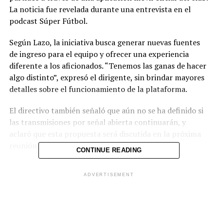
La noticia fue revelada durante una entrevista en el
podcast Súper Fútbol.
Según Lazo, la iniciativa busca generar nuevas fuentes
de ingreso para el equipo y ofrecer una experiencia
diferente a los aficionados. “Tenemos las ganas de hacer
algo distinto”, expresó el dirigente, sin brindar mayores
detalles sobre el funcionamiento de la plataforma.
El directivo también señaló que aún no se ha definido si
las transmisiones por señal abierta continuarán, y
aclaró que esta propuesta será discutida en la próxima
reunión con la junta directiva.
CONTINUE READING
Municipal Limeño finalizó como subcampeón del torneo
ADVERTISEMENT
Clausura 2025, tras perder la final ante Alianza.
¿LIMEÑO