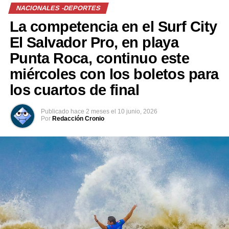
Facebook
X
NACIONALES -DEPORTES
La competencia en el Surf City
Me gusta esto:
El Salvador Pro, en playa
Punta Roca, continuo este
miércoles con los boletos para
los cuartos de final
Publicado
hace 2 meses
el
10 junio, 2026
Por
Redacción Cronio