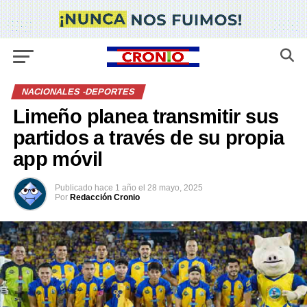
NACIONALES -DEPORTES
Limeño planea transmitir sus
partidos a través de su propia
app móvil
Publicado
hace 1 año
el
28 mayo, 2025
Por
Redacción Cronio