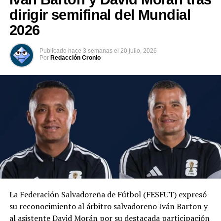
dirigir semifinal del Mundial
2026
Relacionado
Publicado
hace 3 semanas
el
20 julio, 2026
Por
Redacción Cronio
VIDEO | “Bolo, borracho e hijo
FOTOS | Se suicida «El
de pu…”, Nelson Ancheta, DT
Pipiripi», exjugador del CD
de Municipal Limeño al ´Gullit
Municipal Limeño
´ Peña de FAS
11 enero, 2022
En «Nacionales -deportes»
6 mayo, 2021
En «Nacionales -deportes»
La Federación Salvadoreña de Fútbol (FESFUT) expresó
su reconocimiento al árbitro salvadoreño Iván Barton y
Suspenden partido de
al asistente David Morán por su destacada participación