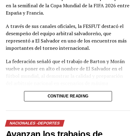
Alianza contra Municipal
en la semifinal de la Copa Mundial de la FIFA 2026 entre
Limeño por condiciones de
España y Francia.
lluvia en el país
7 octubre, 2018
A través de sus canales oficiales, la FESFUT destacó el
En «Deportes»
desempeño del equipo arbitral salvadoreño, que
representó a El Salvador en uno de los encuentros más
RELATED TOPICS:
APP MÓVIL
LIMEÑO
PARTIDOS
importantes del torneo internacional.
UP NEXT
La federación señaló que el trabajo de Barton y Morán
VIDEO | Rastra y camión protagonizan aparatoso
vuelve a poner en alto el nombre de El Salvador en el
accidente de tránsito
fútbol mundial, al demostrar la calidad y preparación
DON'T MISS
del arbitraje nacional en escenarios de máxima
Hombre es detenido por agredir con corvo a otro en San
exigencia.
Miguel
CONTINUE READING
Comparte esto:
NACIONALES -DEPORTES
Facebook
X
Avanzan los trabajos de