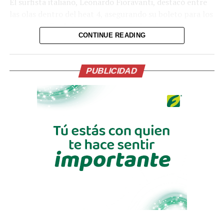
El surfista italiano, Leonardo Fioravanti, destacó entre
las olas dentro del heat 4, asegurando su boleto para los
cuartos de final. Con su desempeño logró una
CONTINUE READING
puntuación total de 15.50.
Mientras en el heat 5, el campeón del mundo en surf,
Ítalo Ferreira, logró alcanzar su pase para los cuartos de
PUBLICIDAD
final, luego de sumar 12.50 puntos, en dos de las
mejores olas de Punta Roca.
En este heat, no logró pasar a la siguiente fase de la
competencia de surf, el estadounidense Crosby
Colapinto. Se quedó con una puntuación de 11 y no
logró superar al campeón del mundo, Ferreira.
Otro de los participantes que logró pasar a los cuartos
de final del Surf City El Salvador Pro, en el heat 6, fue el
francés Kauli Vaast, que finalizó esta jornada con 12.76
puntos; entretanto, no pasó a la otra fase el brasileño
Joao Chianca, quien se quedó con 10.76 puntos.