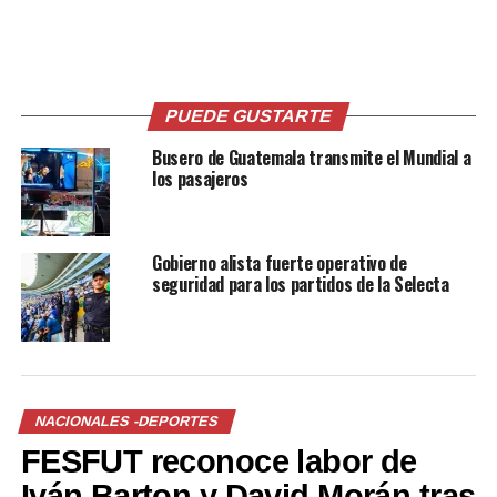
— Súper Fútbol
(@SuperFutbolSV)
May
PUEDE GUSTARTE
28, 2025
Busero de Guatemala transmite el Mundial a
los pasajeros
Comparte esto:
Gobierno alista fuerte operativo de
seguridad para los partidos de la Selecta
Facebook
X
Me gusta esto:
NACIONALES -DEPORTES
FESFUT reconoce labor de
Iván Barton y David Morán tras