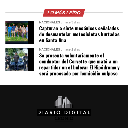
La jornada de surf en Punta Roca se desarrolló sin
LO MÁS LEÍDO
mayores inconvenientes por las condiciones del clima.
NACIONALES
hace 3 días
Además, personal de primera respuesta estuvieron
Capturan a siete mecánicos señalados
atentos en el sector para atender cualquier emergencia
de desmantelar motocicletas hurtadas
en Santa Ana
generada por las lluvias o la misma competencia.
NACIONALES
hace 2 días
Se presenta voluntariamente el
Comparte esto:
conductor del Corvette que mató a un
repartidor en el bulevar El Hipódromo y
Facebook
X
será procesado por homicidio culposo
Me gusta esto: