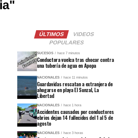
ia"
ÚLTIMOS
VIDEOS
POPULARES
SUCESOS
hace 7 minutos
Conductora vuelca tras chocar contra
una tubería de agua en Apopa
NACIONALES
hace 11 minutos
Guardavidas rescatan a extranjera de
ahogarse en playa El Sunzal, La
Libertad
NACIONALES
hace 1 hora
Accidentes causados por conductores
ebrios dejan 14 fallecidos del 1 al 5 de
agosto
NACIONALES
hace 3 horas