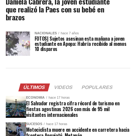
Daniela Cabrera, la joven estudiante
que realizó la Paes con su bebé en
brazos
NACIONALES
hace 7 años
FOTOS| Sujetos asesinan esta mañana a joven
estudiante en Apopa: Habría recibido al menos
10 disparos
ÚLTIMOS
VIDEOS
POPULARES
ECONOMIA
hace 17 horas
El Salvador registra cifra récord de turismo en
fiestas agostinas 2026 con más de 95 mil
visitantes internacionales
SUCESOS
hace 17 horas
Motociclista muere en accidente en carretera hacia
frontera Anguiatú, Metapán