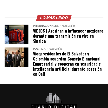
Las autoridades también señalaron que el robo de
combustible provocó pérdidas cercanas a los 530
millones de dólares para Pemex al cierre del segundo
LO MÁS LEÍDO
trimestre, cifra que representa un incremento del 20 %
INTERNACIONALES
hace 3 días
en comparación con el mismo período de 2025.
VIDEOS | Asesinan a influencer mexicano
durante una transmisión en vivo en
Como antecedente, recordaron que una toma
Sinaloa
clandestina en un ducto de Pemex provocó una
POLÍTICA
hace 2 días
explosión en 2019, en el estado de Hidalgo, dejando un
Vicepresidentes de El Salvador y
saldo de 137 personas fallecidas.
Colombia acuerdan Consejo Binacional
Empresarial y cooperan en seguridad e
inteligencia artificial durante posesión
Comparte esto:
en Cali
Facebook
X
Me gusta esto: