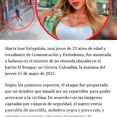
María
José
Estupiñán,
una
joven
de
22
años
de
edad
y
estudiante
de
Comunicación
y
Periodismo,
fue
asesinada
a
balazos
en
el
interior
de
su
vivienda
ubicada
en
el
barrio
El
Bosque,
en
Cúcuta,
Colombia,
la
mañana
del
jueves
15
de
mayo
de
2025.
Según
los
primeros
reportes,
el
ataque
fue
perpetrado
por
un
hombre
que
simuló
ser
un
repartidor
para
poder
acercarse
a
la
víctima.
De
acuerdo
con
las
imágenes
captadas
por
cámaras
de
seguridad,
el
sujeto
vestía
pantalón
de
mezclilla,
sudadera
negra
y
gorra
roja,
y
portaba
un
supuesto
obsequio
al
momento
de