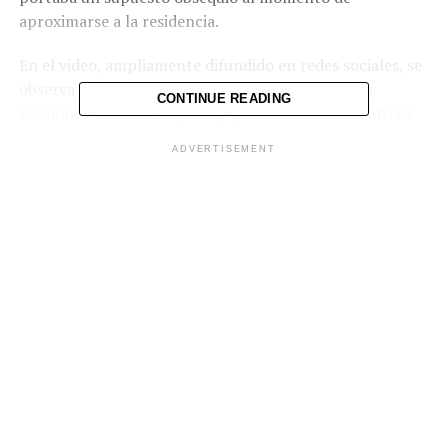
aproximarse
a
la
residencia.
En
el
video,
ampliamente
difundido
en
redes
sociales,
se
observa
cómo
el
agresor
dispara
en
al
menos
seis
CONTINUE READING
ocasiones
contra
Estupiñán,
quien
en
ese
momento
se
encontraba
acompañada
por
su
madre.
Tras
el
ataque,
ADVERTISEMENT
el
hombre
huyó
del
lugar
a
pie.
Vecinos
del
sector,
alertados
por
las
detonaciones
y
al
notar
la
fuga
del
atacante,
dieron
aviso
inmediato
a
las
autoridades.
La
Policía
Nacional
de
Colombia
ha
iniciado
una
investigación
para
identificar
y
capturar
al
responsable
del
crimen.
Comparte esto:
Facebook
X