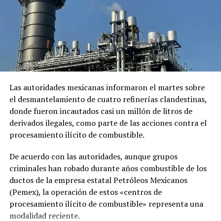
El comunicado emitido por las cancillerías no ofreció
mayores detalles sobre el acuerdo para restablecer las
relaciones diplomáticas.
Sheinbaum también indicó que Chávez viajó a México en
un avión militar y calificó la entrega del salvoconducto
como «una acción de buena voluntad» de la presidenta
Las autoridades mexicanas informaron el martes sobre
Keiko Fujimori.
el desmantelamiento de cuatro refinerías clandestinas,
donde fueron incautados casi un millón de litros de
derivados ilegales, como parte de las acciones contra el
Comparte esto:
procesamiento ilícito de combustible.
Facebook
X
De acuerdo con las autoridades, aunque grupos
criminales han robado durante años combustible de los
Me gusta esto:
ductos de la empresa estatal Petróleos Mexicanos
(Pemex), la operación de estos «centros de
procesamiento ilícito de combustible» representa una
modalidad reciente.