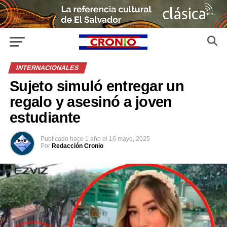
INTERNACIONALES
Sujeto simuló entregar un
regalo y asesinó a joven
estudiante
Publicado
hace 1 año
el
16 mayo, 2025
Por
Redacción Cronio