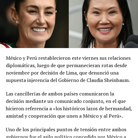
red social X.
El ministerio agregó que, pese a la presencia del polvo
del Sahara, se esperan lluvias durante los próximos días,
por lo que pidió a la población mantenerse atenta a la
información oficial sobre las condiciones
meteorológicas.
México y Perú restablecieron este viernes sus relaciones
Las autoridades reiteraron el llamado a consultar los
diplomáticas, luego de que permanecieran rotas desde
canales oficiales del MARN y adoptar las medidas de
noviembre por decisión de Lima, que denunció una
prevención necesarias para reducir los efectos de este
supuesta injerencia del Gobierno de Claudia Sheinbaum.
fenómeno atmosférico, especialmente entre las
personas con mayor riesgo de complicaciones de salud.
Las cancillerías de ambos países comunicaron la
decisión mediante un comunicado conjunto, en el que
Comparte esto:
hicieron referencia a «los históricos lazos de hermandad,
amistad y cooperación que unen a México y al Perú».
Facebook
X
Uno de los principales puntos de tensión entre ambos
gobiernos fue el asilo político concedido por México a