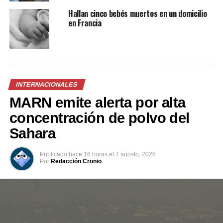
En «Sucesos»
En «Nacionales»
Hallan cinco bebés muertos en un domicilio
en Francia
Arrestan a estudiante de la
Florida por intentar contratar
INTERNACIONALES
a un asesino por Instagram:
«Necesito eliminarlo»
MARN emite alerta por alta
3 noviembre, 2019
concentración de polvo del
En «Internacionales»
Sahara
RELATED TOPICS:
ASESINATO
JOVEN ESTUDIANTE
Publicado
hace 16 horas
el
7 agosto, 2026
MODELO
Por
Redacción Cronio
UP NEXT
Bomberos rescatan a perrito atrapado en tragante en
Soyapango
DON'T MISS
Conductor atropella a ciclista en Santa Ana