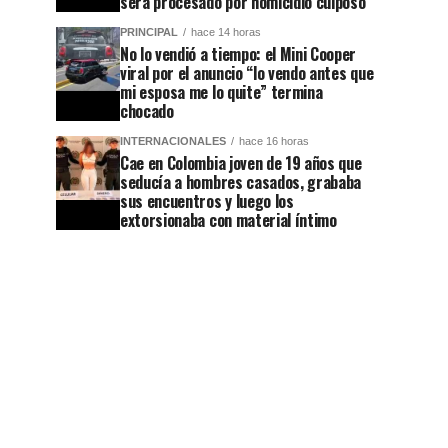
será procesado por homicidio culposo
PRINCIPAL
hace 14 horas
No lo vendió a tiempo: el Mini Cooper
viral por el anuncio “lo vendo antes que
mi esposa me lo quite” termina
chocado
INTERNACIONALES
hace 16 horas
Cae en Colombia joven de 19 años que
seducía a hombres casados, grababa
sus encuentros y luego los
extorsionaba con material íntimo