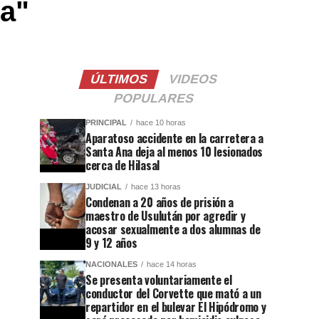
za"
ÚLTIMOS
VIDEOS
POPULARES
PRINCIPAL
hace 10 horas
Aparatoso accidente en la carretera a
Santa Ana deja al menos 10 lesionados
cerca de Hilasal
JUDICIAL
hace 13 horas
Condenan a 20 años de prisión a
maestro de Usulután por agredir y
acosar sexualmente a dos alumnas de
9 y 12 años
NACIONALES
hace 14 horas
Se presenta voluntariamente el
conductor del Corvette que mató a un
repartidor en el bulevar El Hipódromo y