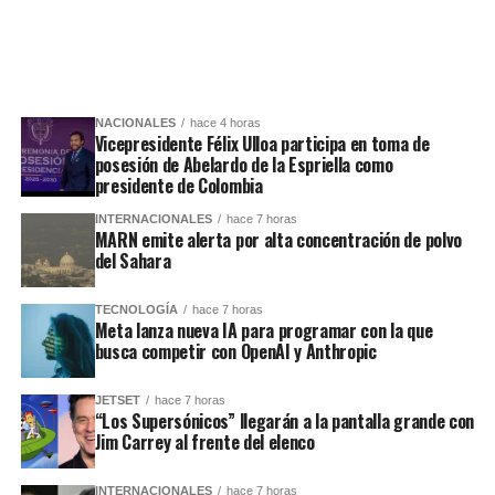
NACIONALES
hace 4 horas
Vicepresidente Félix Ulloa participa en toma de
posesión de Abelardo de la Espriella como
presidente de Colombia
INTERNACIONALES
hace 7 horas
MARN emite alerta por alta concentración de polvo
del Sahara
TECNOLOGÍA
hace 7 horas
Meta lanza nueva IA para programar con la que
busca competir con OpenAI y Anthropic
JETSET
hace 7 horas
“Los Supersónicos” llegarán a la pantalla grande con
Jim Carrey al frente del elenco
INTERNACIONALES
hace 7 horas