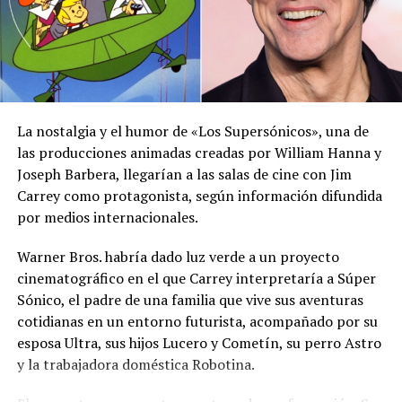
por lo que pidió a la población mantenerse atenta a la
información oficial sobre las condiciones
meteorológicas.
Las autoridades reiteraron el llamado a consultar los
canales oficiales del MARN y adoptar las medidas de
La nostalgia y el humor de «Los Supersónicos», una de
prevención necesarias para reducir los efectos de este
las producciones animadas creadas por William Hanna y
fenómeno atmosférico, especialmente entre las
Joseph Barbera, llegarían a las salas de cine con Jim
personas con mayor riesgo de complicaciones de salud.
Carrey como protagonista, según información difundida
por medios internacionales.
Comparte esto:
Warner Bros. habría dado luz verde a un proyecto
Facebook
X
cinematográfico en el que Carrey interpretaría a Súper
Sónico, el padre de una familia que vive sus aventuras
cotidianas en un entorno futurista, acompañado por su
Me gusta esto:
esposa Ultra, sus hijos Lucero y Cometín, su perro Astro
y la trabajadora doméstica Robotina.