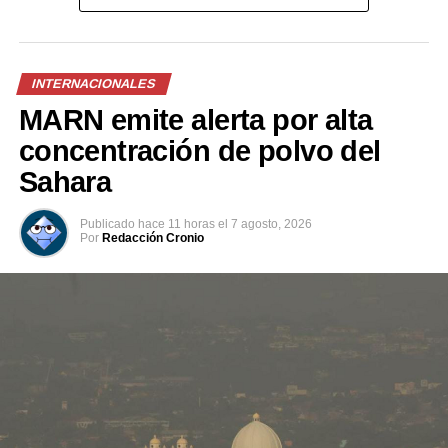
INTERNACIONALES
MARN emite alerta por alta
concentración de polvo del
Sahara
Publicado
hace 11 horas
el
7 agosto, 2026
Por
Redacción Cronio
Previo al acto protocolario, el Vicemandatario
salvadoreño, dialogó con el Presidente Abelardo de la
Espriella, a quien envió un afectuoso saludo de parte del
Presidente Bukele y expresó sus mejores deseos al
asumir esta nueva responsabilidad al frente de la nación