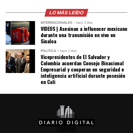
Facebook
X
Picapiedra» llegaran al cine, Warner Bros. planteó la
LO MÁS LEÍDO
posibilidad de llevar también a «Los Supersónicos» a la
pantalla grande. Sin embargo, el proyecto no logró
Me gusta esto:
INTERNACIONALES
hace 3 días
consolidarse y permaneció archivado durante varias
VIDEOS | Asesinan a influencer mexicano
durante una transmisión en vivo en
décadas, hasta que en 2026 se dio vía libre a su
Sinaloa
realización, con Jim Carrey como una de las principales
figuras vinculadas a la producción.
POLÍTICA
hace 2 días
Vicepresidentes de El Salvador y
Colombia acuerdan Consejo Binacional
Comparte esto:
Empresarial y cooperan en seguridad e
inteligencia artificial durante posesión
Facebook
X
en Cali
Me gusta esto: