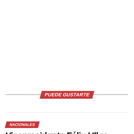
Relacionado
Prisión provisional para
Policía captura a
miembros de la red que
estafadores que alquilaban
vendía vehículos alquilados
vehículos y los vendían con
7 diciembre, 2021
falsa documentación
En «Judicial»
29 septiembre, 2021
En «Nacionales»
PUEDE GUSTARTE
NACIONALES
Capturan a sujeto que