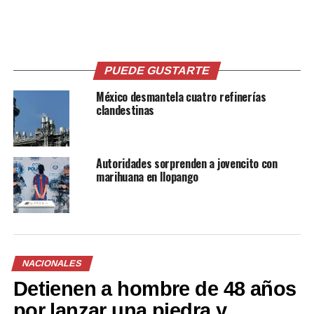
Me gusta esto:
PUEDE GUSTARTE
México desmantela cuatro refinerías
clandestinas
Relacionado
Autoridades sorprenden a jovencito con
marihuana en Ilopango
40 capturas dejó el primer
Policía captura a cuatro
día el Cerco Tutunichapa
distribuidores de droga en
25 diciembre, 2022
San Salvador y La Libertad
En «Principal»
26 octubre, 2021
En «Nacionales»
NACIONALES
Detienen a hombre de 48 años
por lanzar una piedra y