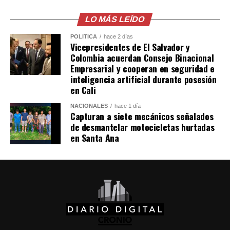
el protocolo de
LO MÁS LEÍDO
búsqueda, en
POLÍTICA
hace 2 días
coordinación con la
Vicepresidentes de El Salvador y
Colombia acuerdan Consejo Binacional
@PNCSV
.
Empresarial y cooperan en seguridad e
inteligencia artificial durante posesión
en Cali
Afortunadamente, ha
NACIONALES
hace 1 día
sido localizado sin ser
Capturan a siete mecánicos señalados
víctima de ningún
de desmantelar motocicletas hurtadas
en Santa Ana
delito.
pic.twitter.com/jRpWhKuxv
— Fiscalía General de
la República El
Salvador (@FGR_SV)