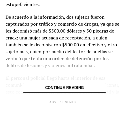
estupefacientes.
De acuerdo a la información, dos sujetos fueron
capturados por tráfico y comercio de drogas, ya que se
les decomisó más de $500.00 dólares y 50 piedras de
crack; una mujer acusada de receptación, a quien
también se le decomisaron $500.00 en efectivo y otro
sujeto mas, quien por medio del lector de huellas se
verificó que tenía una orden de detención por los
delitos de lesiones y violencia intrafamiliar.
El personal policial llegó hasta el interior de esa
comunidad, con el objetivo de minimizar este accionar,
CONTINUE READING
esto como parte del fortalecimiento a la seguridad y la
prevención en San Salvador, por lo que las actividades
ADVERTISEMENT
en ese sentido continuarán.