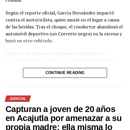
Según el reporte oficial, García Hernández impactó
contra el motociclista, quien murió en el lugar a causa
de las heridas. Tras el choque, el conductor abandonó el
automóvil deportivo (un Corvette negro) en la escena y
huyó en otro vehículo.
Luego de las labores de búsqueda realizadas por
investigadores de la PNC, García Hernández decidió
presentarse de manera voluntaria en una de las
CONTINUE READING
delegaciones policiales. La institución informó que será
remitido por el delito de homicidio culposo.
El caso generó fuerte conmoción en redes sociales,
JUDICIAL
donde se viralizaron imágenes del Corvette abandonado
Capturan a joven de 20 años
y especulaciones sobre la identidad del conductor. La
Policía aclaró la situación con el comunicado oficial de
en Acajutla por amenazar a su
este sábado.
propia madre: ella misma lo