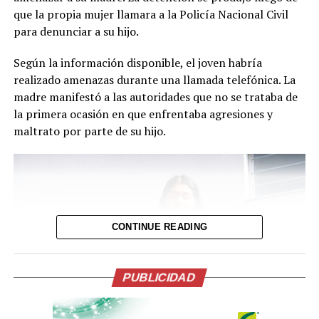
motociclista que
que la propia mujer llamara a la Policía Nacional Civil
para denunciar a su hijo.
trabajaba como
repartidor y que falleció
Según la información disponible, el joven habría
realizado amenazas durante una llamada telefónica. La
en el lugar tras el
madre manifestó a las autoridades que no se trataba de
impacto.
la primera ocasión en que enfrentaba agresiones y
maltrato por parte de su hijo.
Luego del…
pic.twitter.com/UxiVvtMJIG
— PNC El Salvador
CONTINUE READING
(@PNCSV)
August 8,
2026
PUBLICIDAD
El motociclista fallecido fue identificado como Manuel