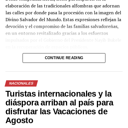
elaboración de las tradicionales alfombras que adornan
las calles por donde pasa la procesión con la imagen del
Divino Salvador del Mundo. Estas expresiones reflejan la
devoción y el compromiso de las familias salvadoreñas,
en un entorno revitalizado gracias a los esfuerzos
impulsados por el Gobierno del Presidente Nayib Bukele
en la recuperación de espacios públicos.
CONTINUE READING
La procesión, una de las principales actividades en
honor al Divino Salvador del Mundo, partió desde la
Basílica del Sagrado Corazón de Jesús y recorrió las
NACIONALES
calles del centro histórico hasta llegar a la Catedral
Turistas internacionales y la
Metropolitana de San Salvador, donde miles de
creyentes se congregaron para ser parte de esta
diáspora arriban al país para
tradición.
disfrutar las Vacaciones de
Agosto
Gracias a las condiciones de seguridad que vive el país, la
feligresía puede participar en estas celebraciones con