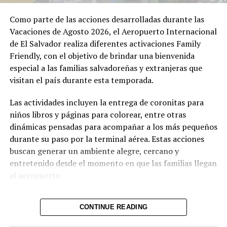
la Unidad Médica Aeroportuaria disponible las 24 horas,
servicios Pet Friendly, opciones gastronómicas,
Como parte de las acciones desarrolladas durante las
establecimientos comerciales y más de 1,800 espacios de
Vacaciones de Agosto 2026, el Aeropuerto Internacional
estacionamiento, complementados con 64 espacios para
de El Salvador realiza diferentes activaciones Family
recoger pasajeros en la nueva Terminal de Llegadas.
Friendly, con el objetivo de brindar una bienvenida
especial a las familias salvadoreñas y extranjeras que
Para facilitar la atención a los viajeros, CEPA mantiene
visitan el país durante esta temporada.
habilitado el WhatsApp 7070-8312, donde los usuarios
pueden consultar información sobre vuelos, objetos
Las actividades incluyen la entrega de coronitas para
extraviados, estacionamiento, ubicación de servicios y
niños libros y páginas para colorear, entre otras
resolver dudas antes o durante su paso por el
dinámicas pensadas para acompañar a los más pequeños
aeropuerto.
durante su paso por la terminal aérea. Estas acciones
buscan generar un ambiente alegre, cercano y
entretenido desde el momento en que las familias llegan
Comparte esto:
al aeropuerto.
Facebook
X
CONTINUE READING
Las activaciones complementan los servicios que ofrece
Me gusta esto:
el aeropuerto gracias a su certificación Family Friendly,