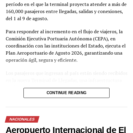
período en el que la terminal proyecta atender a más de
Facebook
X
160,000 pasajeros entre llegadas, salidas y conexiones,
del 1 al 9 de agosto.
Me gusta esto:
Para responder al incremento en el flujo de viajeros, la
Comisión Ejecutiva Portuaria Autónoma (CEPA), en
coordinación con las instituciones del Estado, ejecuta el
Plan Aeroportuario de Agosto 2026, garantizando una
operación ágil, segura y eficiente.
Los pasajeros que ingresan al país están siendo recibidos
en la nueva Terminal de Llegadas, una infraestructura
moderna diseñada para agilizar el ingreso y mejorar la
CONTINUE READING
experiencia de viaje. Ahora el aeropuerto cuenta con 73
posiciones migratorias, así como un sistema de equipaje
con 12 bandas transportadoras capaces de procesar
hasta 16,500 maletas por hora.
NACIONALES
Aeropuerto Internacional de El
Como parte del compromiso de brindar una atención