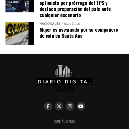
optimista por prórroga del TPS y
Facebook
X
destaca preparación del país ante
cualquier escenario
Me gusta esto:
NACIONALES
hace 3 días
Mujer es asesinada por su compañero
de vida en Santa Ana
CONTÁCTENOS