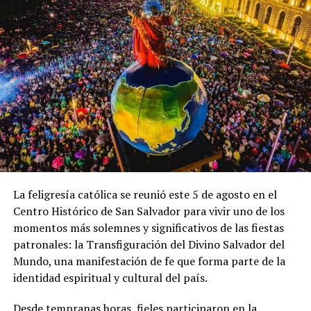
En «Principal»
RELATED TOPICS:
ACCIDENTES
ALCOHOL
CAPTURAS
CONDUCCIÓN
DISTRACCIÓN
ÉL SALVADOR
FALLECIDOS
LESIONADOS
MOTOCICLISTAS
NORMATIVA
ONASEVI
PELIGROSA
PERCANCES
PNC
SEGURIDAD
TRÁNSITO
VELOCIDAD
VIAL
VMT
UP NEXT
VIDEOS | Autoridades localizan plantación ilegal de
droga en cantón Las Marías, Izalco
DON'T MISS
Presidenta electa de Costa Rica elogia resultados de
La feligresía católica se reunió este 5 de agosto en el
seguridad en El Salvador
Centro Histórico de San Salvador para vivir uno de los
momentos más solemnes y significativos de las fiestas
patronales: la Transfiguración del Divino Salvador del
Mundo, una manifestación de fe que forma parte de la
identidad espiritual y cultural del país.
Desde tempranas horas, fieles participaron en la