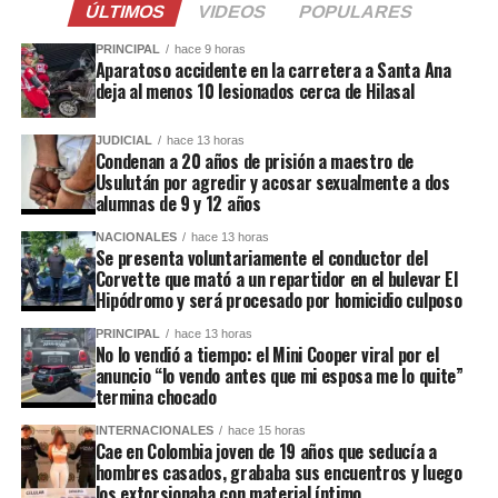
ÚLTIMOS
VIDEOS
POPULARES
PRINCIPAL
hace 9 horas
Aparatoso accidente en la carretera a Santa Ana
deja al menos 10 lesionados cerca de Hilasal
JUDICIAL
hace 13 horas
Condenan a 20 años de prisión a maestro de
Usulután por agredir y acosar sexualmente a dos
alumnas de 9 y 12 años
NACIONALES
hace 13 horas
Se presenta voluntariamente el conductor del
Corvette que mató a un repartidor en el bulevar El
Hipódromo y será procesado por homicidio culposo
PRINCIPAL
hace 13 horas
No lo vendió a tiempo: el Mini Cooper viral por el
anuncio “lo vendo antes que mi esposa me lo quite”
termina chocado
INTERNACIONALES
hace 15 horas
Cae en Colombia joven de 19 años que seducía a
hombres casados, grababa sus encuentros y luego
los extorsionaba con material íntimo