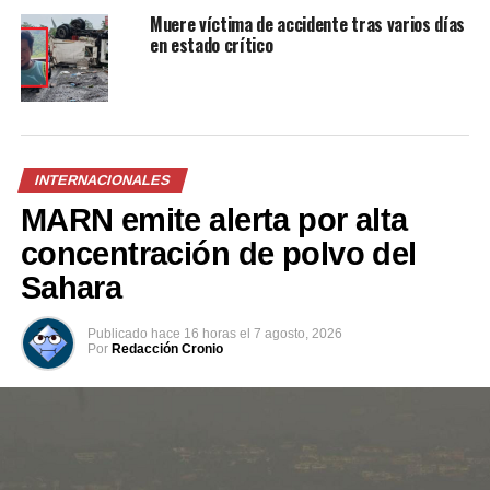
Muere víctima de accidente tras varios días
en estado crítico
Relacionado
INTERNACIONALES
MARN emite alerta por alta
concentración de polvo del
VIDEO: Madre alimenta a su
Joven pierde la vida tras
Sahara
hijo en la boca para que no
sufrir paro respiratorio al
pare de jugar videojuegos
consumir una bebida
23 febrero, 2019
energizante
Publicado
hace 16 horas
el
7 agosto, 2026
En «Internacionales»
19 abril, 2023
Por
Redacción Cronio
En «Internacionales»