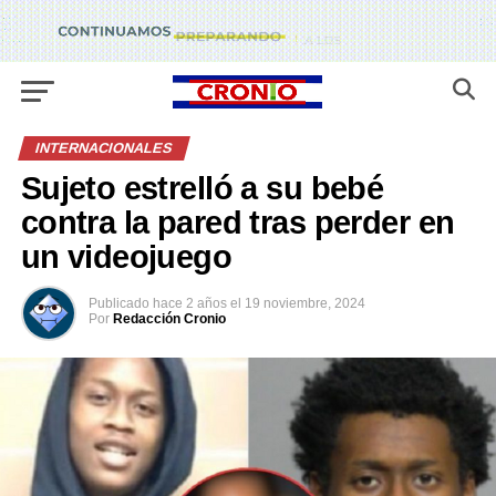
INTERNACIONALES
Sujeto estrelló a su bebé
contra la pared tras perder en
un videojuego
Publicado
hace 2 años
el
19 noviembre, 2024
Por
Redacción Cronio