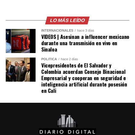
Las autoridades también señalaron que el robo de
combustible provocó pérdidas cercanas a los 530
millones de dólares para Pemex al cierre del segundo
LO MÁS LEÍDO
trimestre, cifra que representa un incremento del 20 %
INTERNACIONALES
hace 3 días
en comparación con el mismo período de 2025.
VIDEOS | Asesinan a influencer mexicano
durante una transmisión en vivo en
Como antecedente, recordaron que una toma
Sinaloa
clandestina en un ducto de Pemex provocó una
POLÍTICA
hace 2 días
explosión en 2019, en el estado de Hidalgo, dejando un
Vicepresidentes de El Salvador y
saldo de 137 personas fallecidas.
Colombia acuerdan Consejo Binacional
Empresarial y cooperan en seguridad e
inteligencia artificial durante posesión
Comparte esto:
en Cali
Facebook
X
Me gusta esto: