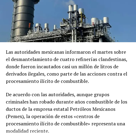
El comunicado emitido por las cancillerías no ofreció
mayores detalles sobre el acuerdo para restablecer las
relaciones diplomáticas.
Sheinbaum también indicó que Chávez viajó a México en
un avión militar y calificó la entrega del salvoconducto
como «una acción de buena voluntad» de la presidenta
Las autoridades mexicanas informaron el martes sobre
Keiko Fujimori.
el desmantelamiento de cuatro refinerías clandestinas,
donde fueron incautados casi un millón de litros de
derivados ilegales, como parte de las acciones contra el
Comparte esto:
procesamiento ilícito de combustible.
Facebook
X
De acuerdo con las autoridades, aunque grupos
criminales han robado durante años combustible de los
Me gusta esto:
ductos de la empresa estatal Petróleos Mexicanos
(Pemex), la operación de estos «centros de
procesamiento ilícito de combustible» representa una
modalidad reciente.