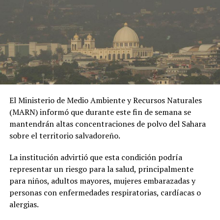
Pareja dejó morir de hambre
a su bebé por jugar
videojuegos
9 marzo, 2022
En «Internacionales»
RELATED TOPICS:
ESTADO CRÍTICO
PARED
VIDEOJUEGO
El Ministerio de Medio Ambiente y Recursos Naturales
UP NEXT
(MARN) informó que durante este fin de semana se
Fuerte pelea escolar en Brasil deja a un adolescente
mantendrán altas concentraciones de polvo del Sahara
convulsionando
sobre el territorio salvadoreño.
DON'T MISS
PNC reporta un nuevo día sin homicidios
La institución advirtió que esta condición podría
representar un riesgo para la salud, principalmente
para niños, adultos mayores, mujeres embarazadas y
personas con enfermedades respiratorias, cardíacas o
alergias.