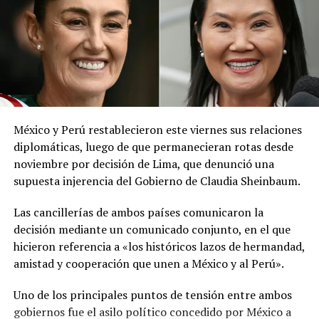
red social X.
El ministerio agregó que, pese a la presencia del polvo
del Sahara, se esperan lluvias durante los próximos días,
por lo que pidió a la población mantenerse atenta a la
información oficial sobre las condiciones
meteorológicas.
México y Perú restablecieron este viernes sus relaciones
Las autoridades reiteraron el llamado a consultar los
diplomáticas, luego de que permanecieran rotas desde
canales oficiales del MARN y adoptar las medidas de
noviembre por decisión de Lima, que denunció una
prevención necesarias para reducir los efectos de este
supuesta injerencia del Gobierno de Claudia Sheinbaum.
fenómeno atmosférico, especialmente entre las
personas con mayor riesgo de complicaciones de salud.
Las cancillerías de ambos países comunicaron la
decisión mediante un comunicado conjunto, en el que
Comparte esto:
hicieron referencia a «los históricos lazos de hermandad,
amistad y cooperación que unen a México y al Perú».
Facebook
X
Uno de los principales puntos de tensión entre ambos
gobiernos fue el asilo político concedido por México a
Me gusta esto: