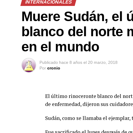
INTERNACIONALES
Muere Sudán, el ú
blanco del norte
en el mundo
Publicado
hace 8 años
el
20 marzo, 2018
Por
cronio
El último rinoceronte blanco del no
de enfermedad, dijeron sus cuidadore
Sudán, como se llamaba el ejemplar, te
Fue sacrificado el lunes después de 