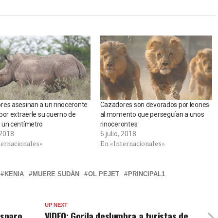
es asesinan a un rinoceronte
Cazadores son devorados por leones
por extraerle su cuerno de
al momento que perseguían a unos
 un centímetro
rinocerontes
, 2018
6 julio, 2018
ternacionales»
En «Internacionales»
KENIA
MUERE SUDÁN
OL PEJET
PRINCIPAL1
UP NEXT
isparo
VIDEO: Gorila deslumbra a turistas de