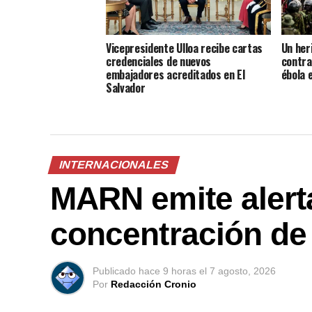
Vicepresidente Ulloa recibe cartas
Un her
credenciales de nuevos
contra
embajadores acreditados en El
ébola 
Salvador
INTERNACIONALES
MARN emite alerta
concentración de
Publicado
hace 9 horas
el
7 agosto, 2026
Por
Redacción Cronio