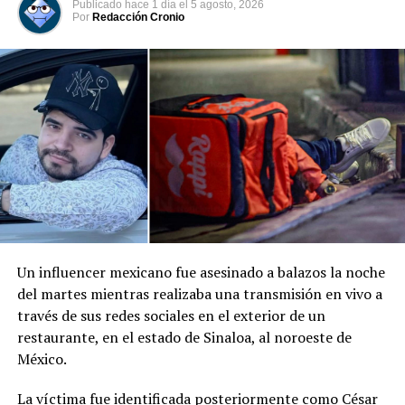
siniestro permanecen bajo investigación.
Publicado
hace 1 día
el
5 agosto, 2026
Por
Redacción Cronio
Comparte esto:
Facebook
X
Me gusta esto:
Un influencer mexicano fue asesinado a balazos la noche
del martes mientras realizaba una transmisión en vivo a
través de sus redes sociales en el exterior de un
restaurante, en el estado de Sinaloa, al noroeste de
México.
La víctima fue identificada posteriormente como César