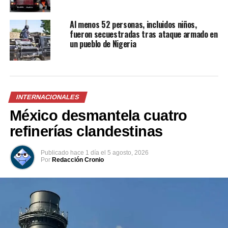
Comparte esto:
Al menos 52 personas, incluidos niños,
fueron secuestradas tras ataque armado en
Facebook
X
un pueblo de Nigeria
Me gusta esto:
INTERNACIONALES
México desmantela cuatro
refinerías clandestinas
Publicado
hace 1 día
el
5 agosto, 2026
Por
Redacción Cronio
Relacionado