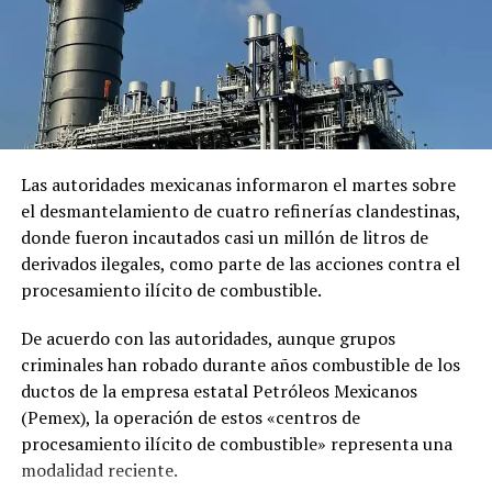
Brote de ébola en RDC
La OMS y agencia de salud
infecta a 75 médicos desde
africana lanzan plan de $518
mayo
millones para combatir brote
20 junio, 2026
de ébola
En «Internacionales»
5 junio, 2026
En «Internacionales»
Las autoridades mexicanas informaron el martes sobre
el desmantelamiento de cuatro refinerías clandestinas,
donde fueron incautados casi un millón de litros de
derivados ilegales, como parte de las acciones contra el
Epidemia de ébola en
procesamiento ilícito de combustible.
República Democrática del
Congo supera las 200
De acuerdo con las autoridades, aunque grupos
muertes
18 junio, 2026
criminales han robado durante años combustible de los
En «Internacionales»
ductos de la empresa estatal Petróleos Mexicanos
(Pemex), la operación de estos «centros de
procesamiento ilícito de combustible» representa una
RELATED TOPICS:
AFRICA
BROTE DE ÉBOLA
modalidad reciente.
BUNDIBUGYO
CASOS CONFIRMADOS
CONTROLES DE VIAJE
ÉBOLA
EMERGENCIA SANITARIA