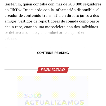
Gastelum, quien contaba con más de 500,000 seguidores
en TikTok. De acuerdo con la información disponible, el
creador de contenido transmitía en directo junto a dos
amigos, vestidos de repartidores de comida como parte
de un reto, cuando una motocicleta con dos individuos
se detuvo a su lado y el conductor le disparó en la
cabeza.
Tras el ataque, la transmisión se interrumpió de
CONTINUE READING
inmediato. Posteriormente, el video fue retirado de la
plataforma, aunque portales de noticias conservaron
parte de la grabación y han difundido imágenes del
PUBLICIDAD
hecho.
Lo presentían,
momentos antes de la
ejecución en medio de