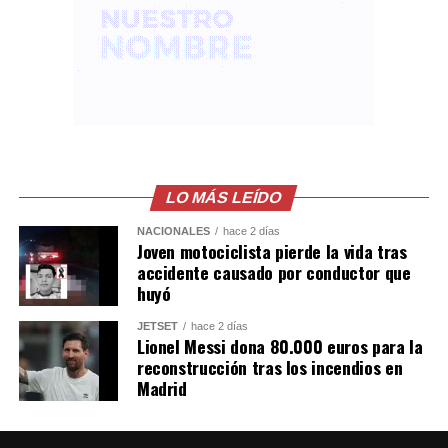
una transmision en vivo
del Influencer César
Gastélum en Culiacán,
ya habian visto a los
Sicarios en moto, LEE
MÁS AQUÍ
LO MÁS LEÍDO
https://t.co/PUSHvHC3I7
pic.twitter.com/7xlTBAQ77c
NACIONALES
hace 2 días
Joven motociclista pierde la vida tras
accidente causado por conductor que
huyó
— Blog del Narco
JETSET
hace 2 días
México
Lionel Messi dona 80.000 euros para la
(@blogdelnarcomx)
reconstrucción tras los incendios en
Madrid
August 5, 2026