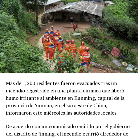
Las autoridades también señalaron que el robo de
combustible provocó pérdidas cercanas a los 530
millones de dólares para Pemex al cierre del segundo
trimestre, cifra que representa un incremento del 20 %
en comparación con el mismo período de 2025.
Como antecedente, recordaron que una toma
clandestina en un ducto de Pemex provocó una
explosión en 2019, en el estado de Hidalgo, dejando un
saldo de 137 personas fallecidas.
Más de 1,200 residentes fueron evacuados tras un
Comparte esto:
incendio registrado en una planta química que liberó
humo irritante al ambiente en Kunming, capital de la
Facebook
X
provincia de Yunnan, en el suroeste de China,
informaron este miércoles las autoridades locales.
Me gusta esto:
De acuerdo con un comunicado emitido por el gobierno
del distrito de Jinning, el incendio ocurrió alrededor de