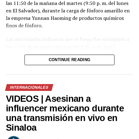
las 11:50 de la mañana del martes (9:50 p. m. del lunes
en El Salvador), durante la carga de fósforo amarillo en
la empresa Yunnan Haoming de productos químicos
finos de fósforo.
Las autoridades indicaron que el fuego fue extinguido a
las 11:07 de la noche del martes (9:07 a. m. en El
Salvador) y que el incidente no dejó víctimas.
CONTINUE READING
El fósforo amarillo en combustión generó una nube de
humo que degradó temporalmente la calidad del aire en
la zona. Según las autoridades, la exposición a este tipo
INTERNACIONALES
de humo puede provocar irritación en los ojos, la nariz y
VIDEOS | Asesinan a
las vías respiratorias.
influencer mexicano durante
Tras el incendio, la empresa suspendió sus operaciones
una transmisión en vivo en
y su producción. Asimismo, las autoridades informaron
que continuarán con las labores de supervisión y
Sinaloa
evaluación ambiental, mientras que las causas del