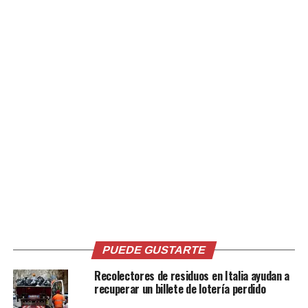
cumplir un monitoreo sanitario activo durante 21 días.
Durante ese período tendrán prohibido realizar viajes
nacionales e internacionales.
Asimismo, todas las personas que hayan permanecido en
una provincia afectada por el brote solo podrán viajar al
extranjero después de permanecer 21 días fuera de la
zona afectada. Además, los pasajeros internacionales
deberán completar un formulario de declaración de
salud emitido por las autoridades sanitarias fronterizas,
mientras que las aerolíneas serán responsables de
verificar el cumplimiento de este requisito.
El brote, declarado a mediados de mayo, es causado por
la cepa Bundibugyo del virus del ébola, para la cual
actualmente no existen vacunas autorizadas ni
PUEDE GUSTARTE
tratamientos específicos.
Recolectores de residuos en Italia ayudan a
recuperar un billete de lotería perdido