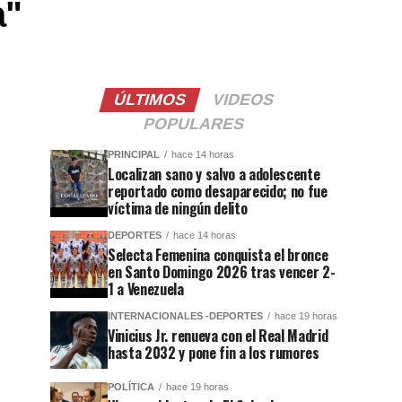
a"
ÚLTIMOS
VIDEOS
POPULARES
PRINCIPAL
hace 14 horas
Localizan sano y salvo a adolescente
reportado como desaparecido; no fue
víctima de ningún delito
DEPORTES
hace 14 horas
Selecta Femenina conquista el bronce
en Santo Domingo 2026 tras vencer 2-
1 a Venezuela
INTERNACIONALES -DEPORTES
hace 19 horas
Vinicius Jr. renueva con el Real Madrid
hasta 2032 y pone fin a los rumores
POLÍTICA
hace 19 horas