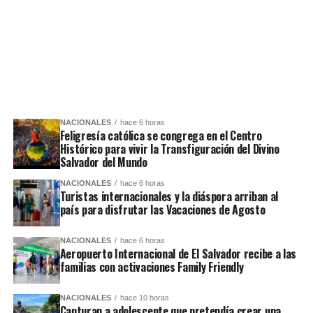
NACIONALES
hace 6 horas
Feligresía católica se congrega en el Centro
Histórico para vivir la Transfiguración del Divino
Salvador del Mundo
NACIONALES
hace 6 horas
Turistas internacionales y la diáspora arriban al
país para disfrutar las Vacaciones de Agosto
NACIONALES
hace 6 horas
Aeropuerto Internacional de El Salvador recibe a las
familias con activaciones Family Friendly
NACIONALES
hace 10 horas
Capturan a adolescente que pretendía crear una