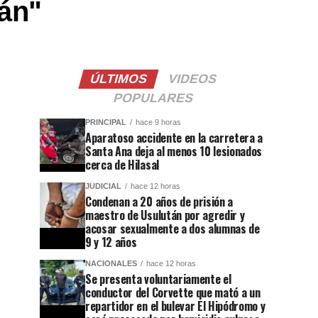
rán"
ÚLTIMOS
VIDEOS
POPULARES
PRINCIPAL
hace 9 horas
Aparatoso accidente en la carretera a
Santa Ana deja al menos 10 lesionados
cerca de Hilasal
JUDICIAL
hace 12 horas
Condenan a 20 años de prisión a
maestro de Usulután por agredir y
acosar sexualmente a dos alumnas de
9 y 12 años
NACIONALES
hace 12 horas
Se presenta voluntariamente el
conductor del Corvette que mató a un
repartidor en el bulevar El Hipódromo y