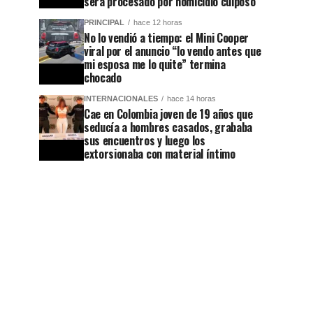
será procesado por homicidio culposo
PRINCIPAL
hace 12 horas
No lo vendió a tiempo: el Mini Cooper
viral por el anuncio “lo vendo antes que
mi esposa me lo quite” termina
chocado
INTERNACIONALES
hace 14 horas
Cae en Colombia joven de 19 años que
seducía a hombres casados, grababa
sus encuentros y luego los
extorsionaba con material íntimo