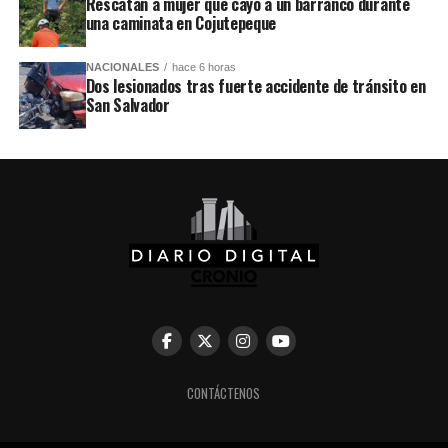
Rescatan a mujer que cayó a un barranco durante
una caminata en Cojutepeque
NACIONALES
hace 6 horas
Dos lesionados tras fuerte accidente de tránsito en
San Salvador
CONTÁCTENOS