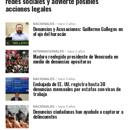
redes sociales y advierte posibles
acciones legales
NACIONALES
hace 2 años
Denuncias y Acusaciones: Guillermo Gallegos en
el ojo del huracán
INTERNACIONALES
hace 2 años
Maduro reelegido presidente de Venezuela en
medio de denuncias opositoras
NACIONALES
hace 3 años
Embajada de EE. UU. registra hasta 30
denuncias mensuales por estafas con visas de
trabajo
NACIONALES
hace 4 años
Denuncias ciudadanas han ayudado a capturar a
delincuentes