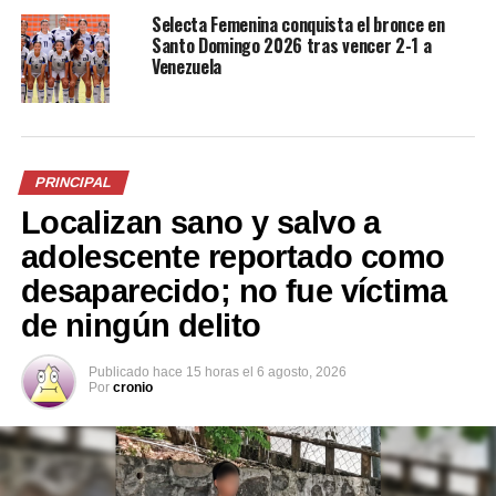
Me gusta esto:
Selecta Femenina conquista el bronce en
Santo Domingo 2026 tras vencer 2-1 a
Venezuela
Relacionado
PRINCIPAL
Localizan sano y salvo a
adolescente reportado como
desaparecido; no fue víctima
de ningún delito
Clausuran bar clandestino
Negocios de Zona Rosa y de
denunciado por el
la Escalón fueron multados
embajador de Francia en el
por no tener los respectivos
Publicado
hace 15 horas
el
6 agosto, 2026
Por
cronio
país
permisos para vender
11 octubre, 2018
bebidas alcohólicas
En «Sucesos»
19 octubre, 2019
En «Nacionales»