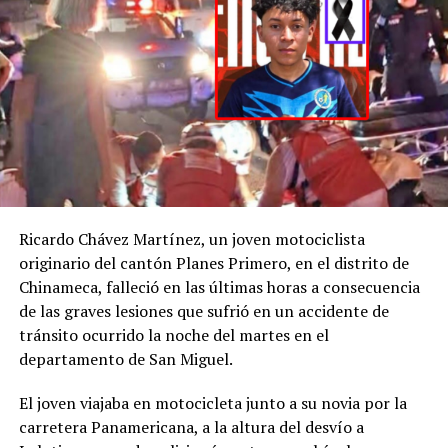
denuncia por la
desaparición de H. D.
C., la
@FGR_SV
activó
el protocolo de
búsqueda, en
coordinación con la
@PNCSV
.
Ricardo Chávez Martínez, un joven motociclista
Afortunadamente, ha
originario del cantón Planes Primero, en el distrito de
Chinameca, falleció en las últimas horas a consecuencia
sido localizado sin ser
de las graves lesiones que sufrió en un accidente de
víctima de ningún
tránsito ocurrido la noche del martes en el
delito.
departamento de San Miguel.
pic.twitter.com/jRpWhKuxv
El joven viajaba en motocicleta junto a su novia por la
carretera Panamericana, a la altura del desvío a