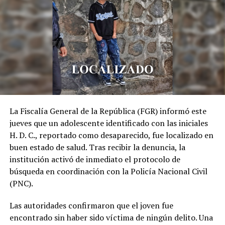
TODO LISTO: Alcalde de San
Salvador autoriza toma de
posesión de Nayib Bukele en
la Plaza Gerardo Barrios
3 mayo, 2019
En «Nacionales»
La Fiscalía General de la República (FGR) informó este
jueves que un adolescente identificado con las iniciales
RELATED TOPICS:
ALCALDÍA
H. D. C., reportado como desaparecido, fue localizado en
ALCALDÍA SAN SALVADOR ESTE
CAM
COMUNIDADES
buen estado de salud. Tras recibir la denuncia, la
CONTAMINACIÓN ACÚSTICA
CONTAMINACIÓN SONORA
CONVIVENCIA CIUDADANA
DECIBELES
DENUNCIAS
institución activó de inmediato el protocolo de
DISCOTECAS
ÉL SALVADOR
ESTABLECIMIENTOS
búsqueda en coordinación con la Policía Nacional Civil
FACEBOOK
ORDENANZAS MUNICIPALES
RUIDO
(PNC).
SAN SALVADOR ESTE
SANA CONVIVENCIA
TRANQUILIDAD
WHATSAPP CAM
ZONAS RESIDENCIALES
Las autoridades confirmaron que el joven fue
encontrado sin haber sido víctima de ningún delito. Una
UP NEXT