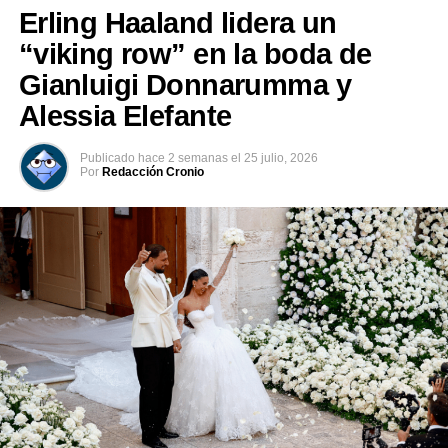
Erling Haaland lidera un
Comparte esto:
“viking row” en la boda de
Facebook
X
Gianluigi Donnarumma y
Alessia Elefante
Me gusta esto:
Publicado
hace 2 semanas
el
25 julio, 2026
Por
Redacción Cronio