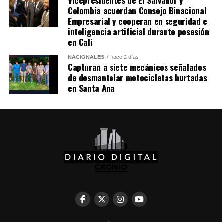
Gianluigi
Colombia acuerdan Consejo Binacional
Empresarial y cooperan en seguridad e
Donnarumma’s
inteligencia artificial durante posesión
wedding
en Cali
pic.twitter.com/HP6MLIDybX
NACIONALES
hace 2 días
Capturan a siete mecánicos señalados
de desmantelar motocicletas hurtadas
en Santa Ana
— Sky Sports Premier
League
(@SkySportsPL)
July
25, 2026
La celebración también contó con actuaciones
musicales en vivo. Según medios especializados,
participaron Sfera Ebbasta, referente del trap italiano, y
el cantante puertorriqueño Ozuna, quienes ofrecieron
conciertos exclusivos que extendieron el ambiente