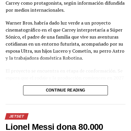
Carrey como protagonista, según información difundida
por medios internacionales.
Dua Lipa y Callum Turner se
casan en una discreta
Warner Bros. habría dado luz verde a un proyecto
ceremonia en Londres
cinematográfico en el que Carrey interpretaría a Súper
31 mayo, 2026
Sónico, el padre de una familia que vive sus aventuras
En «Jetset»
cotidianas en un entorno futurista, acompañado por su
esposa Ultra, sus hijos Lucero y Cometín, su perro Astro
y la trabajadora doméstica Robotina.
RELATED TOPICS:
UP NEXT
El proyecto se encuentra en etapa de conformación. Se
Honduras enfrenta una grave crisis energética
espera que el rodaje y la producción comiencen en 2027
DON'T MISS
y que la película llegue a los cines en 2028, aunque
PNC captura a hombre acusado de homicidio en
CONTINUE READING
todavía no existe un calendario oficial. El resto del
Tamanique
elenco que acompañaría a Carrey tampoco ha sido
definido por la productora.
JETSET
La iniciativa busca llevar nuevamente a la pantalla
Lionel Messi dona 80.000
grande este clásico de la animación, que alcanzó gran