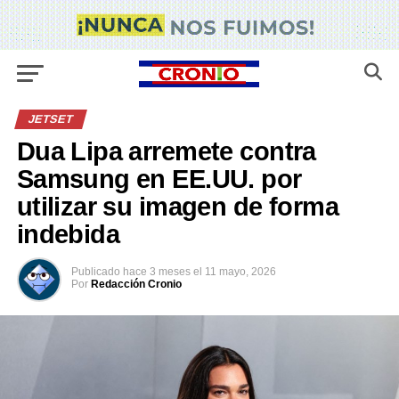
JETSET
Dua Lipa arremete contra
Samsung en EE.UU. por
utilizar su imagen de forma
indebida
Publicado
hace 3 meses
el
11 mayo, 2026
Por
Redacción Cronio