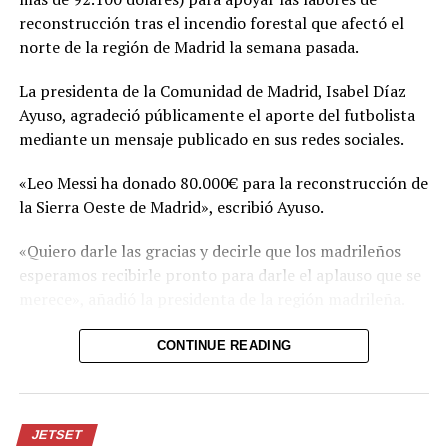
Comparte esto:
reconstrucción tras el incendio forestal que afectó el
norte de la región de Madrid la semana pasada.
Facebook
X
La presidenta de la Comunidad de Madrid, Isabel Díaz
Ayuso, agradeció públicamente el aporte del futbolista
Me gusta esto:
mediante un mensaje publicado en sus redes sociales.
«Leo Messi ha donado 80.000€ para la reconstrucción de
la Sierra Oeste de Madrid», escribió Ayuso.
«Quiero darle las gracias y decirle que los madrileños
esperamos recibirle pronto para darle el aplauso que se
merece», añadió la presidenta de la región madrileña.
El incendio forestal que afectó el noroeste de la región
CONTINUE READING
de Madrid arrasó 27.000 hectáreas y dejó a más de
50.000 personas afectadas entre evacuados y
confinados.
JETSET