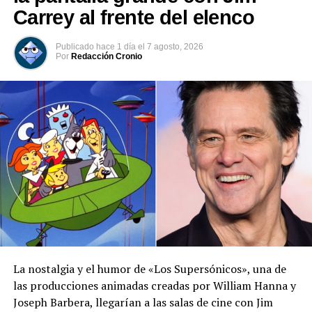
Carrey al frente del elenco
Publicado
hace 1 día
el
7 agosto, 2026
Por
Redacción Cronio
Relacionado
FOTOS | En microbikini de
FOTO | Paparazzi expone el
hilos Dua Lipa posa muy sexy
trasero de Dua Lipa,
dentro y fuera de la piscina
mientras ésta se baja los
29 agosto, 2022
pantalones
En «Jetset»
4 junio, 2022
En «Jetset»
La nostalgia y el humor de «Los Supersónicos», una de
las producciones animadas creadas por William Hanna y
Joseph Barbera, llegarían a las salas de cine con Jim