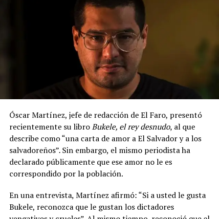
Me gusta esto:
Óscar Martínez, jefe de redacción de El Faro, presentó
Relacionado
recientemente su libro
Bukele, el rey desnudo
, al que
describe como “una carta de amor a El Salvador y a los
salvadoreños”. Sin embargo, el mismo periodista ha
declarado públicamente que ese amor no le es
correspondido por la población.
Junta de Vigilancia Electoral
Partidos representados en la
prevé desarrollar más de 60
JVE reconocen apertura en
En una entrevista, Martínez afirmó: “Si a usted le gusta
misiones por voto en el
trabajo con el TSE de cara al
Bukele, reconozca que le gustan los dictadores
exterior
28F
vengativos y crueles”. Al mismo tiempo, reconoció que el