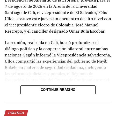
7 de agosto de 2026 en la Arena de la Universidad
Santiago de Cali, el vicepresidente de El Salvador, Félix
Ulloa, sostuvo este jueves un encuentro de alto nivel con
el vicepresidente electo de Colombia, José Manuel
Restrepo, y el canciller designado Omar Bula Escobar.
La reunión, realizada en Cali, buscó profundizar el
diálogo político y la cooperación bilateral entre ambas
naciones. Según informó la Vicepresidencia salvadoreña,
Ulloa compartió las experiencias del gobierno de Nayib
Bukele en materia de seguridad ciudadana, incluyendo
las reformas judiciales y penales, el Régimen de
Excepción, la creación del Centro de Confinamiento del
Terrorismo (CECOT), el Plan Cero Ocio y otras medidas
CONTINUE READING
que han permitido recuperar la paz y posicionar a El
Salvador como uno de los países más seguros de la
región.
POLÍTICA
Por el lado colombiano, Restrepo destacó el intercambio