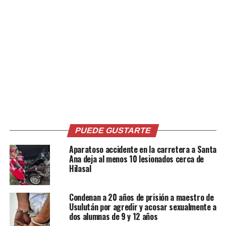
corresponde ajustarlo y nos lo hacen de conocimiento
de nosotros, para generar toda nuestra planificación de
fiscalización en el exterior», comentó Alabi.
Por su parte, Alexis Zepeda, representante del Partido
de Concertación Nacional (PDC), informó que también
se fiscalizará a la empresa que resulte adjudicada en la
licitación para la implementación del voto electrónico,
además de otros procesos relacionados con la
organización de las elecciones en el exterior.
«Vamos a trabajar en todo el anclaje que se tiene que
PUEDE GUSTARTE
hacer, tener las pruebas piloto que se van a hacer con el
Aparatoso accidente en la carretera a Santa
voto electrónico, los centros de votación; se va a
Ana deja al menos 10 lesionados cerca de
verificar la empresa que gane la licitación, y se va a
Hilasal
visitar la casa matriz, verificar el tema de tecnología que
se va a utilizar. Esos son los pasos para tener preparado
Condenan a 20 años de prisión a maestro de
el voto en el exterior a partir de septiembre», indicó
Usulután por agredir y acosar sexualmente a
Zepeda.
dos alumnas de 9 y 12 años