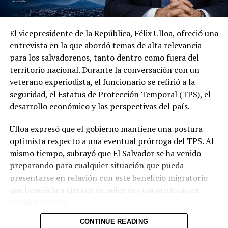
El vicepresidente de la República, Félix Ulloa, ofreció una
Además de la seguridad, las autoridades abordaron la
entrevista en la que abordó temas de alta relevancia
cooperación económica, comercial y tecnológica. Ambas
para los salvadoreños, tanto dentro como fuera del
partes acordaron impulsar la creación de un Consejo
territorio nacional. Durante la conversación con un
Binacional Empresarial orientado a promover el
veterano experiodista, el funcionario se refirió a la
comercio, la inversión y nuevas oportunidades de
seguridad, el Estatus de Protección Temporal (TPS), el
desarrollo entre Colombia y El Salvador.
desarrollo económico y las perspectivas del país.
Ulloa también presentó los avances de su país en
Ulloa expresó que el gobierno mantiene una postura
inteligencia artificial y transformación digital. Entre las
optimista respecto a una eventual prórroga del TPS. Al
iniciativas mencionadas figuran la plataforma DoctorSV,
mismo tiempo, subrayó que El Salvador se ha venido
el acuerdo estratégico con Google Cloud y la
preparando para cualquier situación que pueda
digitalización de trámites en el Centro Nacional de
presentarse en relación con este beneficio migratorio
Registros (CNR) y otras instituciones. Asimismo, se
que beneficia a cientos de miles de compatriotas en
habló de la tokenización y los activos digitales, áreas en
Estados Unidos.
las que El Salvador ha desarrollado un marco regulatorio
y una Comisión Nacional de Activos Digitales.
CONTINUE READING
En materia de seguridad, el vicepresidente recordó el