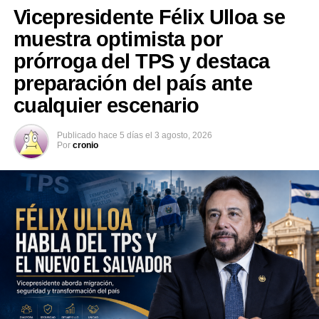
Vicepresidente Félix Ulloa se
sobre estrategias contra la extorsión y las reformas al
sistema penal y penitenciario. “Conocimos de cerca la
muestra optimista por
experiencia salvadoreña frente a la extorsión […] un
prórroga del TPS y destaca
aprendizaje valioso para fortalecer nuestra propia
preparación del país ante
estrategia de seguridad ciudadana”, escribió el
cualquier escenario
vicepresidente electo en su cuenta de X.
Publicado
hace 5 días
el
3 agosto, 2026
Por
cronio