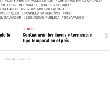
AD
CAPTURAS DE PANDILLEROS
CAPTURAS EN SOYAPANGO
RRITORIAL
DENUNCIA EN REDES SOCIALES
TRA PANDILLAS
GUSTAVO VILLATORO
POLICIALES
PANDILLA 18 SUREÑOS
PNC
EL SALVADOR
SEGURIDAD PÚBLICA
SOYAPANGO
UP NEXT
ndo la
Continuarán las lluvias y tormentas
tipo temporal en el país
ADVERTISEMENT