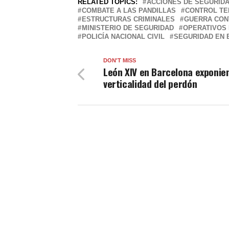
RELATED TOPICS:
ACCIONES DE SEGURID
COMBATE A LAS PANDILLAS
CONTROL TE
ESTRUCTURAS CRIMINALES
GUERRA CON
MINISTERIO DE SEGURIDAD
OPERATIVOS 
POLICÍA NACIONAL CIVIL
SEGURIDAD EN 
DON'T MISS
León XIV en Barcelona exponie
verticalidad del perdón