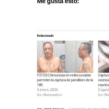
Me gusta esto:
Relacionado
FOTOS | Denuncias en redes sociales
Captura
permiten la captura de pandillero de la
vecinos
18S
reactiv
3 enero, 2024
2 agos
En «Nacionales»
En «Na