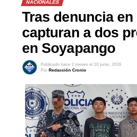
NACIONALES
Tras denuncia en 
capturan a dos pr
en Soyapango
Publicado
hace 2 meses
el
10 junio, 2026
Por
Redacción Cronio