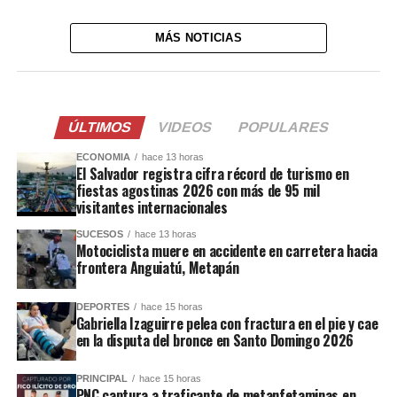
MÁS NOTICIAS
ÚLTIMOS
VIDEOS
POPULARES
ECONOMIA
hace 13 horas
El Salvador registra cifra récord de turismo en
fiestas agostinas 2026 con más de 95 mil
visitantes internacionales
SUCESOS
hace 13 horas
Motociclista muere en accidente en carretera hacia
frontera Anguiatú, Metapán
DEPORTES
hace 15 horas
Gabriella Izaguirre pelea con fractura en el pie y cae
en la disputa del bronce en Santo Domingo 2026
PRINCIPAL
hace 15 horas
PNC captura a traficante de metanfetaminas en