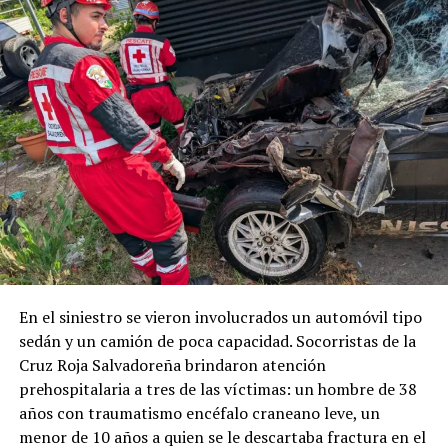
Comparte esto:
Facebook
X
Me gusta esto:
Cargando...
En el siniestro se vieron involucrados un automóvil tipo
sedán y un camión de poca capacidad. Socorristas de la
Cruz Roja Salvadoreña brindaron atención
prehospitalaria a tres de las víctimas: un hombre de 38
Relacionado
años con traumatismo encéfalo craneano leve, un
menor de 10 años a quien se le descartaba fractura en el