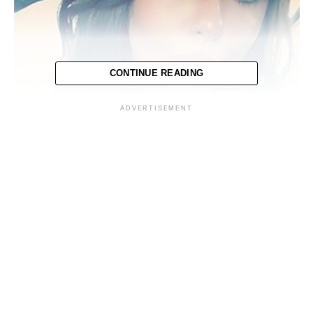
CONTINUE READING
ADVERTISEMENT
A las 2:36 horas de la madrugada, hora nuestro país, el
papa Francisco pronunció la fórmula de canonización y
declaró santo monseñor Romero. Posterior a eso ya se
puede llamar santo, a quien por mucho tiempo los
salvadoreños y extranjeros llamaran, de manera no
oficial, “San Romero de América”. A esa hora, las
campanas de las iglesias salvadoreñas sonaron como
símbolo de júbilo, al compás de cohetes.