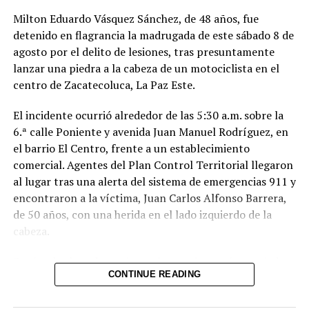
Milton Eduardo Vásquez Sánchez, de 48 años, fue
detenido en flagrancia la madrugada de este sábado 8 de
agosto por el delito de lesiones, tras presuntamente
lanzar una piedra a la cabeza de un motociclista en el
centro de Zacatecoluca, La Paz Este.
El incidente ocurrió alrededor de las 5:30 a.m. sobre la
6.ª calle Poniente y avenida Juan Manuel Rodríguez, en
el barrio El Centro, frente a un establecimiento
comercial. Agentes del Plan Control Territorial llegaron
al lugar tras una alerta del sistema de emergencias 911 y
encontraron a la víctima, Juan Carlos Alfonso Barrera,
de 50 años, con una herida en el lado izquierdo de la
cabeza.
Según el relato de testigos, el acusado tomó una piedra
CONTINUE READING
y la lanzó directamente contra la cabeza del
motociclista, provocándole la lesión. Una fuente policial