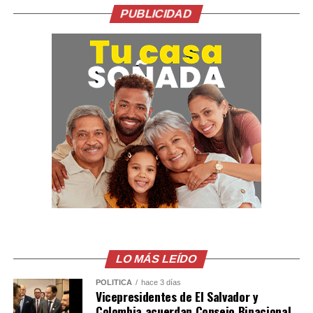
PUBLICIDAD
LO MÁS LEÍDO
POLÍTICA
hace 3 días
Vicepresidentes de El Salvador y
Colombia acuerdan Consejo Binacional