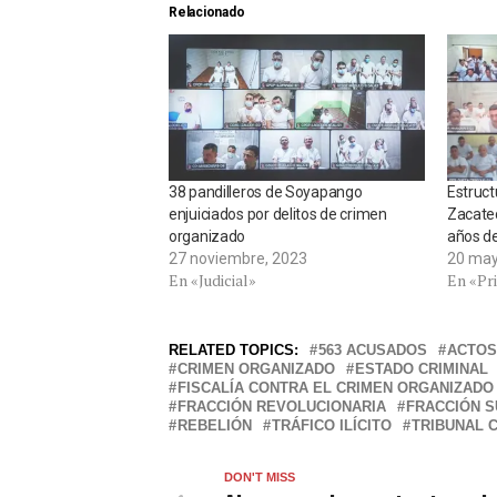
Relacionado
38 pandilleros de Soyapango
Estruct
enjuiciados por delitos de crimen
Zacate
organizado
años de
27 noviembre, 2023
20 may
En «Judicial»
En «Pr
RELATED TOPICS:
563 ACUSADOS
ACTOS
CRIMEN ORGANIZADO
ESTADO CRIMINAL
FISCALÍA CONTRA EL CRIMEN ORGANIZADO
FRACCIÓN REVOLUCIONARIA
FRACCIÓN 
REBELIÓN
TRÁFICO ILÍCITO
TRIBUNAL 
DON'T MISS