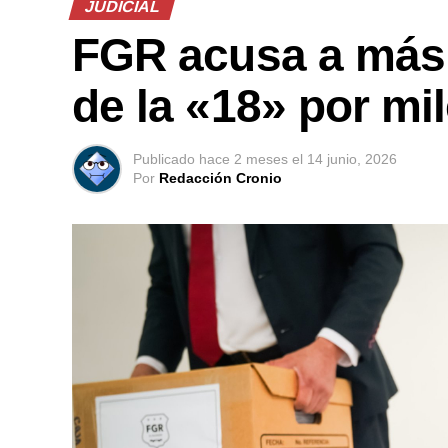
JUDICIAL
FGR acusa a más 
de la «18» por mi
Publicado
hace 2 meses
el
14 junio, 2026
Por
Redacción Cronio