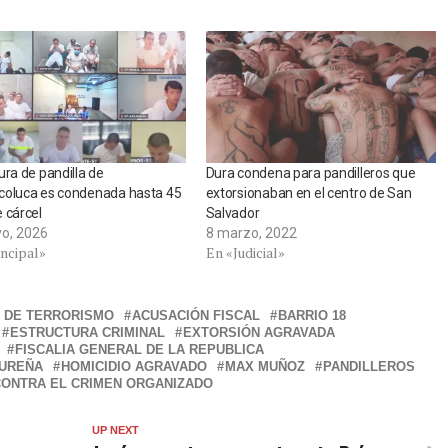
ura de pandilla de
Dura condena para pandilleros que
coluca es condenada hasta 45
extorsionaban en el centro de San
 cárcel
Salvador
o, 2026
8 marzo, 2022
incipal»
En «Judicial»
 DE TERRORISMO
ACUSACIÓN FISCAL
BARRIO 18
ESTRUCTURA CRIMINAL
EXTORSIÓN AGRAVADA
FISCALIA GENERAL DE LA REPUBLICA
SUREÑA
HOMICIDIO AGRAVADO
MAX MUÑOZ
PANDILLEROS
CONTRA EL CRIMEN ORGANIZADO
UP NEXT