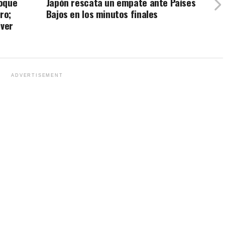
hoque
Japón rescata un empate ante Países
ro;
Bajos en los minutos finales
iver
ADVERTISEMENT