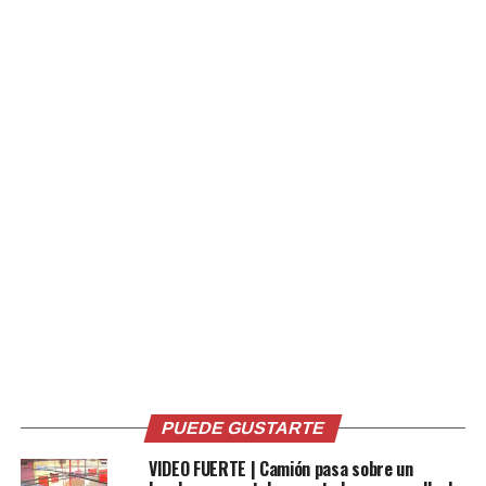
únicamente con una pequeña linterna. Primero
avanzaron gateando y posteriormente abrieron un
orificio para llegar hasta donde se encontraba Pedro.
«No había nada de luz que entrara por una rendija de los
escombros, la desesperación me quiso inundar», relató
Pedro a la AFP desde la casa de su hija en Caracas, donde
una enfermera vecina atiende diariamente las lesiones
que sufrió durante el colapso.
Durante cuatro horas y media, Erick Roa, exenfermero
militar, permaneció hablándole para mantenerlo
consciente y con esperanza mientras avanzaban las
labores de rescate.
«Ha sido agotador, una locura», expresó Roa al referirse
a las extensas jornadas que él y otros voluntarios han
PUEDE GUSTARTE
dedicado tanto a rescatar sobrevivientes como a
VIDEO FUERTE | Camión pasa sobre un
recuperar cuerpos para entregarlos a sus familiares.