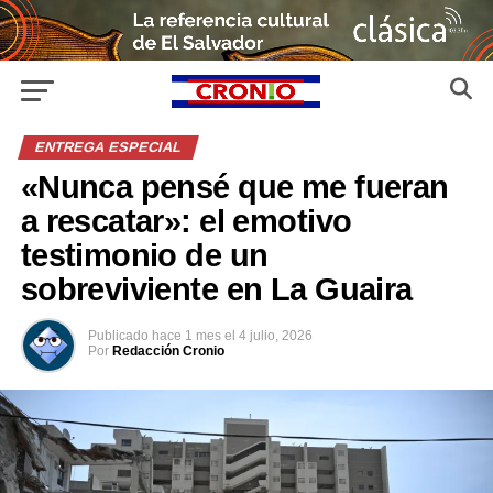
ENTREGA ESPECIAL
«Nunca pensé que me fueran
a rescatar»: el emotivo
testimonio de un
sobreviviente en La Guaira
Publicado
hace 1 mes
el
4 julio, 2026
Por
Redacción Cronio