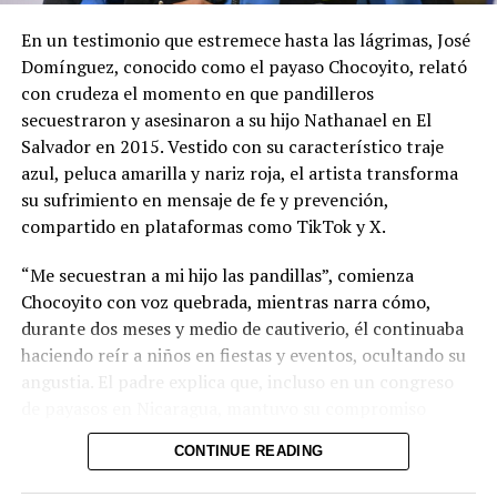
años y no de un proceso penal, puede ser utilizado por
En un testimonio que estremece hasta las lágrimas, José
sus adversarios para cuestionar su discurso de respeto
Domínguez, conocido como el payaso Chocoyito, relató
institucional.
con crudeza el momento en que pandilleros
Su presentación presidencial también dejó una señal
secuestraron y asesinaron a su hijo Nathanael en El
incómoda: el partido no permitió que los periodistas la
Salvador en 2015. Vestido con su característico traje
entrevistaran y la jornada estuvo marcada por reclamos
azul, peluca amarilla y nariz roja, el artista transforma
internos sobre el manejo anticipado de las candidaturas.
su sufrimiento en mensaje de fe y prevención,
No son hechos que destruyan una campaña, pero sí
compartido en plataformas como TikTok y X.
contradicen el mensaje de apertura que ARENA necesita
“Me secuestran a mi hijo las pandillas”, comienza
proyectar para recuperar credibilidad.
Chocoyito con voz quebrada, mientras narra cómo,
El mayor problema de Iraheta no es su perfil personal,
durante dos meses y medio de cautiverio, él continuaba
sino ARENA. El partido que gobernó entre 1989 y 2009
haciendo reír a niños en fiestas y eventos, ocultando su
conserva únicamente dos diputados y obtuvo apenas el
angustia. El padre explica que, incluso en un congreso
5.57 % de los votos presidenciales en 2024.
de payasos en Nicaragua, mantuvo su compromiso
escénico pese al infierno personal que vivía.
Dentro de la organización tampoco ha existido una
CONTINUE READING
estrategia completamente compartida: el diputado
El drama alcanzó su clímax cuando le informaron del