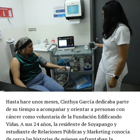
conmigo para afuera'», recordó sobre las palabras que
dirigió a Pedro mientras retiraban los escombros.
Roa explicó que al momento del terremoto descansaba
en su vivienda en Caracas cuando un sobrino le informó
que su expareja estaba desaparecida en La Guaira. De
inmediato tomó su motocicleta para buscarla. Aunque
ella fue localizada con vida, decidió permanecer en la
zona al observar la magnitud de la tragedia.
Posteriormente se unió a Enmanuel Andrade, José Luis
Fonseca, Carlos Alexander Marval Balza y otros
rescatistas voluntarios que, pese a no contar con
equipos especializados, comenzaron las labores de
Hasta hace unos meses, Cinthya García dedicaba parte
búsqueda entre los edificios colapsados.
de su tiempo a acompañar y orientar a personas con
cáncer como voluntaria de la Fundación Edificando
Pedro aseguró que nunca olvidará la pregunta que
Vidas. A sus 24 años, la residente de Soyapango y
escuchó desde los escombros: «¿Hay alguien allí?».
estudiante de Relaciones Públicas y Marketing conocía
Respondió con un grito pidiendo ayuda.
de cerca las historias de quienes enfrentaban la