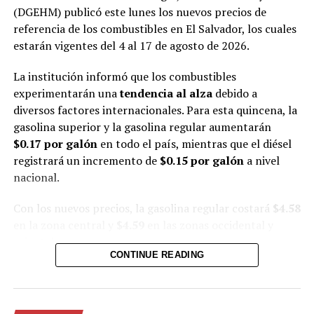
GASOLINA REGULAR
GASOLINA SUPERIOR
(DGEHM) publicó este lunes los nuevos precios de
HIDROCARBUROS
INSPECCIONES
MERCADO PETROLERO
PETRÓLEO
referencia de los combustibles en El Salvador, los cuales
PRECIOS DE COMBUSTIBLE
PRECIOS DE GASOLINA
estarán vigentes del 4 al 17 de agosto de 2026.
UP NEXT
Félix Ulloa reafirma compromiso de El Salvador con la
La institución informó que los combustibles
integración regional en Panamá
experimentarán una
tendencia al alza
debido a
diversos factores internacionales. Para esta quincena, la
DON'T MISS
Informe sobre caso de niña violada y asesinada en
gasolina superior y la gasolina regular aumentarán
Francia revela una “sucesión de errores”
$0.17 por galón
en todo el país, mientras que el diésel
registrará un incremento de
$0.15 por galón
a nivel
nacional.
Con los nuevos precios, la gasolina regular costará
$4.58
en la zona central y
$4.59
en las zonas occidental y
oriental.
CONTINUE READING
En el caso de la gasolina superior, el precio será de
$4.91
por galón en la zona central y de
$4.92
en las zonas
occidental y oriental.