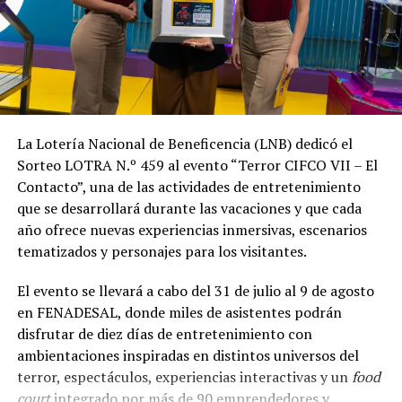
siguientes:
Primer premio:
$380,000 – Billete N.º 32850
(vendido).
Segundo premio:
$20,000 – Billete N.º 06468
(vendido).
La Lotería Nacional de Beneficencia (LNB) dedicó el
Tercer premio:
$10,000 – Billete N.º 25018
Sorteo LOTRA N.º 459 al evento “Terror CIFCO VII – El
(vendido).
Contacto”, una de las actividades de entretenimiento
que se desarrollará durante las vacaciones y que cada
año ofrece nuevas experiencias inmersivas, escenarios
Comparte esto:
tematizados y personajes para los visitantes.
Facebook
X
El evento se llevará a cabo del 31 de julio al 9 de agosto
en FENADESAL, donde miles de asistentes podrán
Me gusta esto:
disfrutar de diez días de entretenimiento con
ambientaciones inspiradas en distintos universos del
terror, espectáculos, experiencias interactivas y un
food
court
integrado por más de 90 emprendedores y