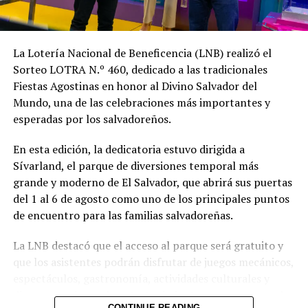
precios del petróleo y sus derivados en el mercado
internacional.
La Lotería Nacional de Beneficencia (LNB) realizó el
Comparte esto:
Sorteo LOTRA N.º 460, dedicado a las tradicionales
Facebook
X
Fiestas Agostinas en honor al Divino Salvador del
Mundo, una de las celebraciones más importantes y
esperadas por los salvadoreños.
Me gusta esto:
En esta edición, la dedicatoria estuvo dirigida a
Sívarland, el parque de diversiones temporal más
grande y moderno de El Salvador, que abrirá sus puertas
del 1 al 6 de agosto como uno de los principales puntos
de encuentro para las familias salvadoreñas.
La LNB destacó que el acceso al parque será gratuito y
que los asistentes podrán disfrutar de juegos mecánicos,
espectáculos, gastronomía, actividades culturales y
diversas opciones de entretenimiento para personas de
CONTINUE READING