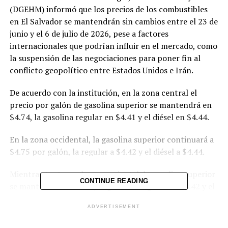
(DGEHM) informó que los precios de los combustibles
en El Salvador se mantendrán sin cambios entre el 23 de
junio y el 6 de julio de 2026, pese a factores
internacionales que podrían influir en el mercado, como
la suspensión de las negociaciones para poner fin al
conflicto geopolítico entre Estados Unidos e Irán.
De acuerdo con la institución, en la zona central el
precio por galón de gasolina superior se mantendrá en
$4.74, la gasolina regular en $4.41 y el diésel en $4.44.
En la zona occidental, la gasolina superior continuará a
$4.75 por galón, la regular a $4.42 y el diésel a $4.44.
Mientras tanto, en la zona oriental, la gasolina superior
CONTINUE READING
se mantendrá en $4.75, la gasolina regular en $4.42 y el
diésel en $4.44 por galón.
ADVERTISEMENT