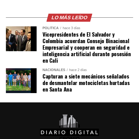
LO MÁS LEÍDO
POLÍTICA
hace 3 días
Vicepresidentes de El Salvador y
Colombia acuerdan Consejo Binacional
Empresarial y cooperan en seguridad e
inteligencia artificial durante posesión
en Cali
NACIONALES
hace 2 días
Como parte de la actividad, la Lotería invitó a los
Capturan a siete mecánicos señalados
asistentes a visitar su stand, donde podrán adquirir sus
de desmantelar motocicletas hurtadas
en Santa Ana
productos y participar por la oportunidad de
convertirse en uno de los próximos ganadores.
Previo al inicio del sorteo, durante la presentación de
los Premios Mayores y los Maletines de Balotas de
Colores, participó Lizzeth Lino, gerente de Mercadeo y
gerente de Ventas Ad Honorem de CIFCO, quien recibió