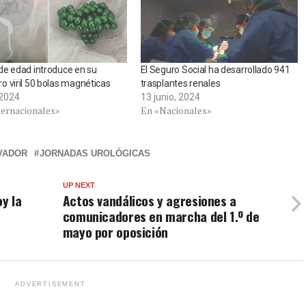
e edad introduce en su
El Seguro Social ha desarrollado 941
 viril 50 bolas magnéticas
trasplantes renales
, 2024
13 junio, 2024
ternacionales»
En «Nacionales»
VADOR
JORNADAS UROLÓGICAS
UP NEXT
oy la
Actos vandálicos y agresiones a
comunicadores en marcha del 1.º de
mayo por oposición
ADVERTISEMENT