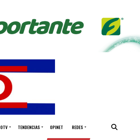
IOTV
TENDENCIAS
OPINET
REDES