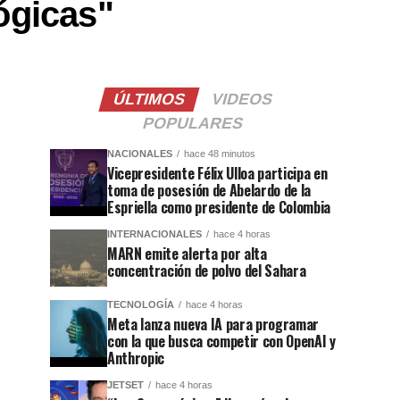
ógicas"
ÚLTIMOS
VIDEOS
POPULARES
NACIONALES
hace 48 minutos
Vicepresidente Félix Ulloa participa en
toma de posesión de Abelardo de la
Espriella como presidente de Colombia
INTERNACIONALES
hace 4 horas
MARN emite alerta por alta
concentración de polvo del Sahara
TECNOLOGÍA
hace 4 horas
Meta lanza nueva IA para programar
con la que busca competir con OpenAI y
Anthropic
JETSET
hace 4 horas