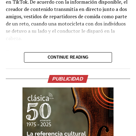
en TikTok. De acuerdo con la información disponible, el
creador de contenido transmitía en directo junto a dos
amigos, vestidos de repartidores de comida como parte
de un reto, cuando una motocicleta con dos individuos
se detuvo a su lado y el conductor le disparó en la
cabeza.
Tras el ataque, la transmisión se interrumpió de
CONTINUE READING
inmediato. Posteriormente, el video fue retirado de la
plataforma, aunque portales de noticias conservaron
parte de la grabación y han difundido imágenes del
PUBLICIDAD
hecho.
Lo presentían,
momentos antes de la
ejecución en medio de
una transmision en vivo