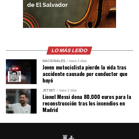
del Influencer César
Gastélum en Culiacán,
ya habian visto a los
Sicarios en moto, LEE
MÁS AQUÍ
LO MÁS LEÍDO
https://t.co/PUSHvHC3I7
pic.twitter.com/7xlTBAQ77c
NACIONALES
hace 2 días
Joven motociclista pierde la vida tras
accidente causado por conductor que
huyó
— Blog del Narco
JETSET
hace 2 días
México
Lionel Messi dona 80.000 euros para la
(@blogdelnarcomx)
reconstrucción tras los incendios en
Madrid
August 5, 2026
Los primeros reportes de la policía local indicaban que