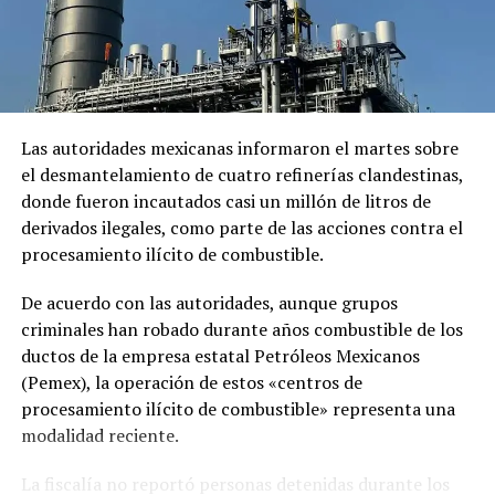
además de generar un debate sobre la toma de justicia
por mano propia en situaciones de confusión.
Comparte esto:
Las autoridades mexicanas informaron el martes sobre
el desmantelamiento de cuatro refinerías clandestinas,
Facebook
X
donde fueron incautados casi un millón de litros de
derivados ilegales, como parte de las acciones contra el
procesamiento ilícito de combustible.
Me gusta esto:
De acuerdo con las autoridades, aunque grupos
criminales han robado durante años combustible de los
ductos de la empresa estatal Petróleos Mexicanos
(Pemex), la operación de estos «centros de
procesamiento ilícito de combustible» representa una
modalidad reciente.
Relacionado
La fiscalía no reportó personas detenidas durante los