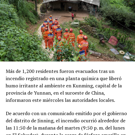
combustible provocó pérdidas cercanas a los 530
millones de dólares para Pemex al cierre del segundo
RELATED TOPICS:
MÈXICO
SECUESTRADOR
TIJUANA
TURISTA POLACO
trimestre, cifra que representa un incremento del 20 %
en comparación con el mismo período de 2025.
UP NEXT
Precios de los combustibles se mantendrán sin
Como antecedente, recordaron que una toma
variaciones del 13 al 26 de mayo
clandestina en un ducto de Pemex provocó una
DON'T MISS
explosión en 2019, en el estado de Hidalgo, dejando un
El Salvador suma 10 días sin homicidios en mayo, según
saldo de 137 personas fallecidas.
cifras de la PNC
Más de 1,200 residentes fueron evacuados tras un
Comparte esto:
incendio registrado en una planta química que liberó
humo irritante al ambiente en Kunming, capital de la
Facebook
X
provincia de Yunnan, en el suroeste de China,
informaron este miércoles las autoridades locales.
Me gusta esto:
De acuerdo con un comunicado emitido por el gobierno
del distrito de Jinning, el incendio ocurrió alrededor de
las 11:50 de la mañana del martes (9:50 p. m. del lunes
en El Salvador), durante la carga de fósforo amarillo en