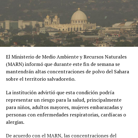
Pero en el vasto universo digital también han emergido
controvertidos personajes que terminaron asesinados
en medio de sospechas sobre nexos con criminales.
El pasado 9 de enero, medios reportaron que una
avioneta arrojó en Culiacán (noroeste) panfletos que
amenazaban a una veintena de artistas y youtubers por
El Ministerio de Medio Ambiente y Recursos Naturales
supuestos tratos con «Los Chapitos», una de las
(MARN) informó que durante este fin de semana se
facciones en guerra por el control del cártel de Sinaloa
mantendrán altas concentraciones de polvo del Sahara
fundado por el detenido Joaquín «Chapo» Guzmán.
sobre el territorio salvadoreño.
Cuatro de esas personas aparecían como «eliminadas»,
La institución advirtió que esta condición podría
entre ellas Jesús Vivanco («Jasper»), asesinado en
representar un riesgo para la salud, principalmente
noviembre de 2024, casi un año después de que Estados
para niños, adultos mayores, mujeres embarazadas y
Unidos lo acusó de tráfico de cocaína y metanfetaminas.
personas con enfermedades respiratorias, cardíacas o
alergias.
También figuraba el cantante de corridos tumbados
Peso Pluma, quien no se ha referido a esas
De acuerdo con el MARN, las concentraciones del