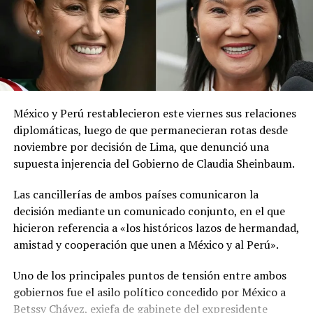
criminales de alto perfil.
El ministerio agregó que, pese a la presencia del polvo
del Sahara, se esperan lluvias durante los próximos días,
por lo que pidió a la población mantenerse atenta a la
información oficial sobre las condiciones
Comparte esto:
meteorológicas.
México y Perú restablecieron este viernes sus relaciones
Facebook
X
Las autoridades reiteraron el llamado a consultar los
diplomáticas, luego de que permanecieran rotas desde
canales oficiales del MARN y adoptar las medidas de
noviembre por decisión de Lima, que denunció una
prevención necesarias para reducir los efectos de este
supuesta injerencia del Gobierno de Claudia Sheinbaum.
fenómeno atmosférico, especialmente entre las
Me gusta esto:
personas con mayor riesgo de complicaciones de salud.
Las cancillerías de ambos países comunicaron la
decisión mediante un comunicado conjunto, en el que
Comparte esto:
hicieron referencia a «los históricos lazos de hermandad,
amistad y cooperación que unen a México y al Perú».
Facebook
X
Uno de los principales puntos de tensión entre ambos
Relacionado
gobiernos fue el asilo político concedido por México a
Me gusta esto:
Betssy Chávez, exjefa de gabinete del expresidente