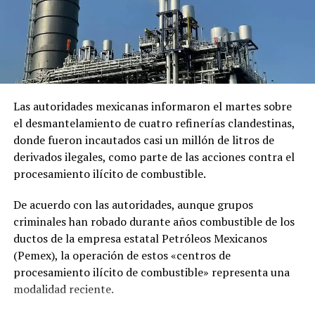
El comunicado emitido por las cancillerías no ofreció
En «Internacionales»
mayores detalles sobre el acuerdo para restablecer las
relaciones diplomáticas.
RELATED TOPICS:
ASESINATO
EN VIVO
INFLUENCERS
MÈXICO
Sheinbaum también indicó que Chávez viajó a México en
un avión militar y calificó la entrega del salvoconducto
UP NEXT
como «una acción de buena voluntad» de la presidenta
Las autoridades mexicanas informaron el martes sobre
EE. UU. e Irán se acercan a un acuerdo para evitar un
conflicto mayor, dice Trump
Keiko Fujimori.
el desmantelamiento de cuatro refinerías clandestinas,
donde fueron incautados casi un millón de litros de
DON'T MISS
derivados ilegales, como parte de las acciones contra el
Primera dama, Gabriela de Bukele, lanza proyecto para
Comparte esto:
reducir la mortalidad materno-infantil
procesamiento ilícito de combustible.
Facebook
X
De acuerdo con las autoridades, aunque grupos
criminales han robado durante años combustible de los
Me gusta esto:
ductos de la empresa estatal Petróleos Mexicanos
(Pemex), la operación de estos «centros de
procesamiento ilícito de combustible» representa una
modalidad reciente.