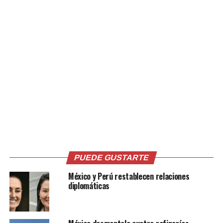
temprano cuando estaba fuera del salón, un episodio
que la había dejado «preocupada» pues ignoraba quién
se lo había enviado, según cuenta en la grabación.
«¿Me iban a levantar o qué?», cuestiona sobre un posible
secuestro, delito que se comete por miles en Jalisco y
que a menudo termina con la desaparición de la víctima.
La joven difundía contenidos relacionados con la
belleza, algunos con hasta 800.000 reproducciones.
Plaga sin control
Según las autoridades, la mujer no había recibido
PUEDE GUSTARTE
amenazas.
México y Perú restablecen relaciones
Al margen de los motivos, «fue un feminicidio y debe ser
diplomáticas
investigado como tal», señaló a AFP el consultor en
seguridad David Saucedo, aludiendo a versiones de
prensa que señalan que algunos contactos de Márquez