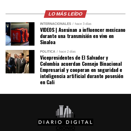
combustible provocó pérdidas cercanas a los 530
millones de dólares para Pemex al cierre del segundo
LO MÁS LEÍDO
trimestre, cifra que representa un incremento del 20 %
INTERNACIONALES
hace 3 días
en comparación con el mismo período de 2025.
VIDEOS | Asesinan a influencer mexicano
durante una transmisión en vivo en
Como antecedente, recordaron que una toma
Sinaloa
clandestina en un ducto de Pemex provocó una
POLÍTICA
hace 2 días
explosión en 2019, en el estado de Hidalgo, dejando un
Vicepresidentes de El Salvador y
saldo de 137 personas fallecidas.
Colombia acuerdan Consejo Binacional
Empresarial y cooperan en seguridad e
inteligencia artificial durante posesión
Comparte esto:
en Cali
Facebook
X
Me gusta esto: