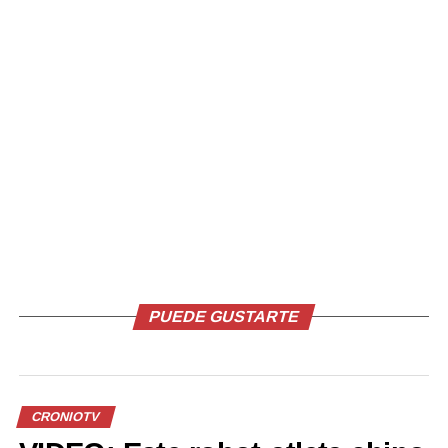
EL SALVADOR TODAY
EL SALVADOR TODAY
21 febrero, 2018
15 febrero, 2018
En «El Salvador Today»
En «El Salvador Today»
#ENVIVO EL SALVADOR
TODAY con Rodolfo Semch
26 diciembre, 2018
En «CronioTV»
PUEDE GUSTARTE
RELATED TOPICS:
UP NEXT
CRONIOTV
#Envivo El Salvador Today, El Salvador y sus relaciones