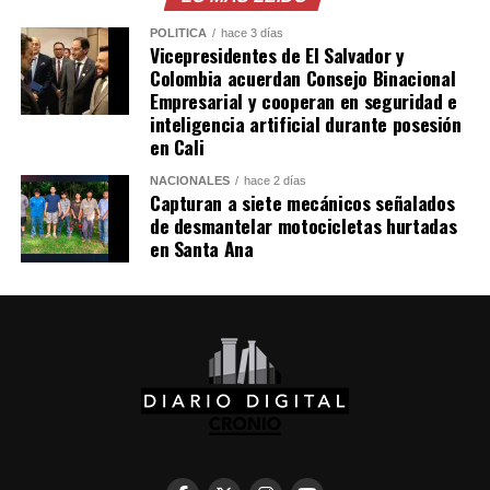
comentados en redes sociales en torno a las capacidades
POLÍTICA
hace 3 días
de los robots humanoides.
Vicepresidentes de El Salvador y
Colombia acuerdan Consejo Binacional
Comparte esto:
Empresarial y cooperan en seguridad e
inteligencia artificial durante posesión
Facebook
X
en Cali
NACIONALES
hace 2 días
Capturan a siete mecánicos señalados
Me gusta esto:
de desmantelar motocicletas hurtadas
en Santa Ana