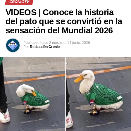
CRONIOTV
— Unitree
VIDEOS | Conoce la historia
(@UnitreeRobotics)
del pato que se convirtió en la
July 24, 2026
sensación del Mundial 2026
Publicado
hace 2 meses
el
14 junio, 2026
Comparte esto:
Por
Redacción Cronio
Facebook
X
Me gusta esto: