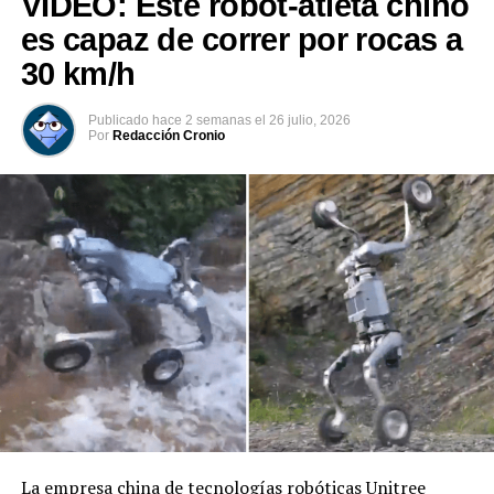
VIDEO: Este robot-atleta chino
con el mundo
es capaz de correr por rocas a
DON'T MISS
#Envivo El Salvador Today, con Judith Ochoa
30 km/h
Publicado
hace 2 semanas
el
26 julio, 2026
Por
Redacción Cronio
La empresa china de tecnologías robóticas Unitree