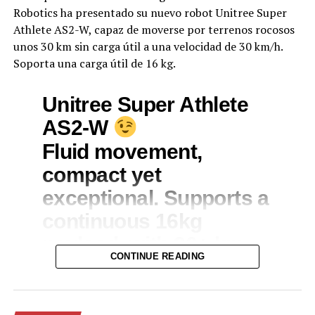
Robotics ha presentado su nuevo robot Unitree Super
Athlete AS2-W, capaz de moverse por terrenos rocosos
unos 30 km sin carga útil a una velocidad de 30 km/h.
Soporta una carga útil de 16 kg.
Unitree Super Athlete
AS2-W
Fluid movement,
compact yet
exceptional. Supports a
continuous 16kg
payload, with 30+ km
CONTINUE READING
unloaded driving range
pic.twitter.com/AwjdwnzUFs