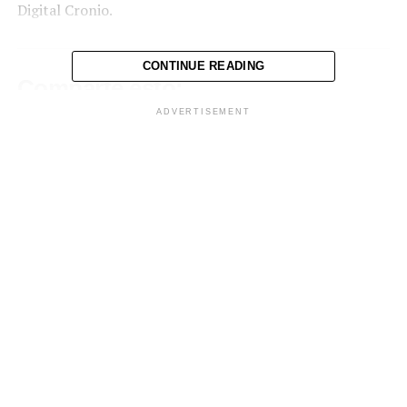
Digital Cronio.
CONTINUE READING
Comparte esto:
ADVERTISEMENT
Facebook
X
Me gusta esto:
Relacionado