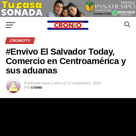
CRONIOTV
#Envivo El Salvador Today,
Comercio en Centroamérica y
sus aduanas
Publicado
hace 2 años
el
27 septiembre, 2024
Por
cronio