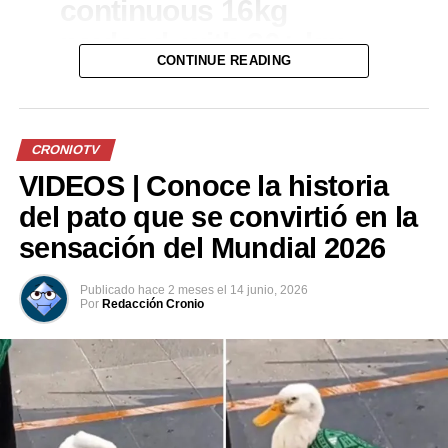
continuous 16kg
payload, with 30+ km
CONTINUE READING
unloaded driving range
pic.twitter.com/AwjdwnzUFs
CRONIOTV
— Unitree
VIDEOS | Conoce la historia
(@UnitreeRobotics)
del pato que se convirtió en la
July 24, 2026
sensación del Mundial 2026
Publicado
hace 2 meses
el
14 junio, 2026
Comparte esto:
Por
Redacción Cronio
Facebook
X
Me gusta esto: