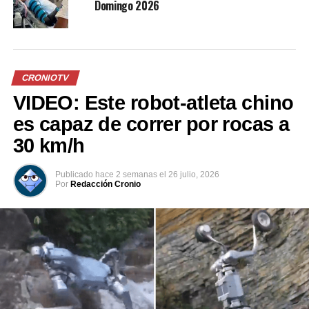
Domingo 2026
UP NEXT
EL SALVADOR TODAY con LUIS ALVARADO
DON'T MISS
EL SALVADOR TODAY con LUIS ALVARADO
CRONIOTV
VIDEO: Este robot-atleta chino
es capaz de correr por rocas a
30 km/h
Publicado
hace 2 semanas
el
26 julio, 2026
Por
Redacción Cronio