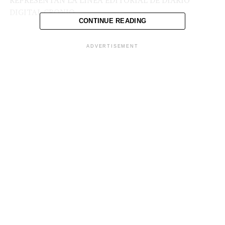
REPRESENTAN LA LÍNEA EDITORIAL DE DIARIO
DIGITAL CRONIO.
CONTINUE READING
ADVERTISEMENT
Comparte esto:
Facebook
X
Me gusta esto:
Relacionado