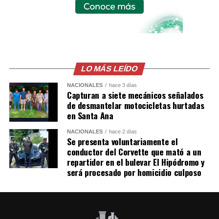
inquietudes sobre el alcance que podrían tener estas
tecnologías en actividades tradicionalmente realizadas
por personas.
El contenido continúa acumulando visualizaciones e
interacciones, convirtiéndose en uno de los videos más
LO MÁS LEÍDO
comentados en redes sociales en torno a las capacidades
NACIONALES
hace 3 días
de los robots humanoides.
Capturan a siete mecánicos señalados
de desmantelar motocicletas hurtadas
Comparte esto:
en Santa Ana
NACIONALES
hace 2 días
Facebook
X
Se presenta voluntariamente el
conductor del Corvette que mató a un
repartidor en el bulevar El Hipódromo y
Me gusta esto:
será procesado por homicidio culposo