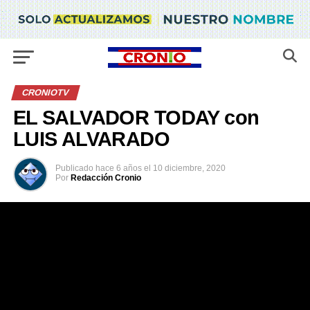
CRONIOTV
EL SALVADOR TODAY con
LUIS ALVARADO
Publicado
hace 6 años
el
10 diciembre, 2020
Por
Redacción Cronio