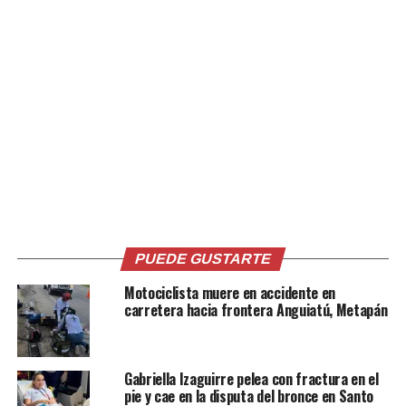
#ENVIVO EL SALVADOR
#ENVIVO EL SALVADOR
TODAY con LUIS ALVARADO
TODAY con LUIS ALVARADO
16 septiembre, 2021
16 septiembre, 2021
En «CronioTV»
En «CronioTV»
PUEDE GUSTARTE
#ENVIVO EL SALVADOR
TODAY con LUIS ALVARADO
Motociclista muere en accidente en
16 septiembre, 2021
carretera hacia frontera Anguiatú, Metapán
En «CronioTV»
RELATED TOPICS:
CRONIO TV
EL SALVADOR
Gabriella Izaguirre pelea con fractura en el
EL SALVADOR TODAY
NOTICIAS
POLITICA
pie y cae en la disputa del bronce en Santo