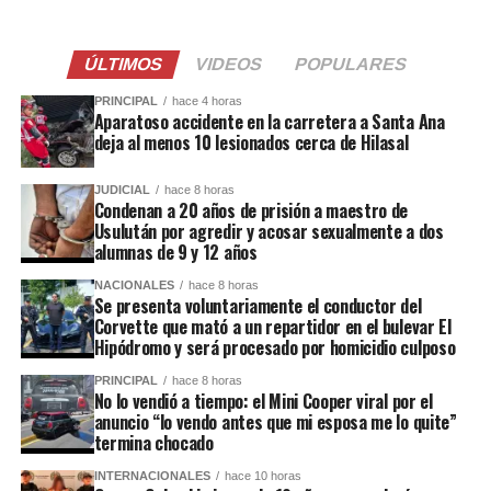
ÚLTIMOS
VIDEOS
POPULARES
PRINCIPAL
hace 4 horas
Aparatoso accidente en la carretera a Santa Ana
deja al menos 10 lesionados cerca de Hilasal
JUDICIAL
hace 8 horas
Condenan a 20 años de prisión a maestro de
Usulután por agredir y acosar sexualmente a dos
alumnas de 9 y 12 años
NACIONALES
hace 8 horas
Se presenta voluntariamente el conductor del
Corvette que mató a un repartidor en el bulevar El
Hipódromo y será procesado por homicidio culposo
PRINCIPAL
hace 8 horas
No lo vendió a tiempo: el Mini Cooper viral por el
anuncio “lo vendo antes que mi esposa me lo quite”
termina chocado
INTERNACIONALES
hace 10 horas