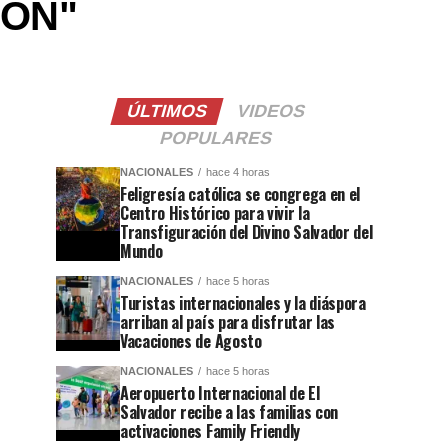
ION"
ÚLTIMOS
VIDEOS
POPULARES
NACIONALES
hace 4 horas
Feligresía católica se congrega en el
Centro Histórico para vivir la
Transfiguración del Divino Salvador del
Mundo
NACIONALES
hace 5 horas
Turistas internacionales y la diáspora
arriban al país para disfrutar las
Vacaciones de Agosto
NACIONALES
hace 5 horas
Aeropuerto Internacional de El
Salvador recibe a las familias con
activaciones Family Friendly