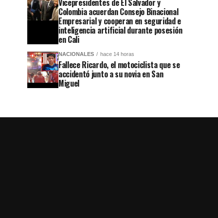
Vicepresidentes de El Salvador y
Colombia acuerdan Consejo Binacional
Empresarial y cooperan en seguridad e
inteligencia artificial durante posesión
en Cali
NACIONALES
hace 14 horas
Fallece Ricardo, el motociclista que se
accidentó junto a su novia en San
Miguel