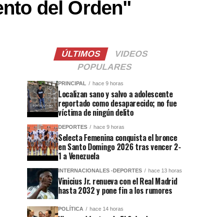
ento del Orden"
ÚLTIMOS
VIDEOS
POPULARES
PRINCIPAL
hace 9 horas
Localizan sano y salvo a adolescente
reportado como desaparecido; no fue
víctima de ningún delito
DEPORTES
hace 9 horas
Selecta Femenina conquista el bronce
en Santo Domingo 2026 tras vencer 2-
1 a Venezuela
INTERNACIONALES -DEPORTES
hace 13 horas
Vinicius Jr. renueva con el Real Madrid
hasta 2032 y pone fin a los rumores
POLÍTICA
hace 14 horas