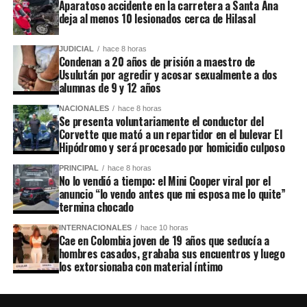
Aparatoso accidente en la carretera a Santa Ana
deja al menos 10 lesionados cerca de Hilasal
JUDICIAL
hace 8 horas
Condenan a 20 años de prisión a maestro de
Usulután por agredir y acosar sexualmente a dos
alumnas de 9 y 12 años
NACIONALES
hace 8 horas
Se presenta voluntariamente el conductor del
Corvette que mató a un repartidor en el bulevar El
Hipódromo y será procesado por homicidio culposo
PRINCIPAL
hace 8 horas
No lo vendió a tiempo: el Mini Cooper viral por el
anuncio “lo vendo antes que mi esposa me lo quite”
termina chocado
INTERNACIONALES
hace 10 horas
Cae en Colombia joven de 19 años que seducía a
hombres casados, grababa sus encuentros y luego
los extorsionaba con material íntimo